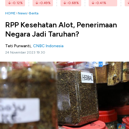
-0.12
%
-0.49
%
-0.68
%
-0.41
%
HOME
News
Berita
RPP Kesehatan Alot, Penerimaan
Negara Jadi Taruhan?
Teti Purwanti,
CNBC Indonesia
24 November 2023 19:30