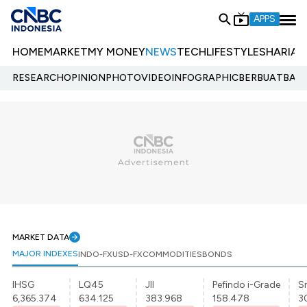
APPS
HOME
MARKET
MY MONEY
NEWS
TECH
LIFESTYLE
SHARIA
E
RESEARCH
OPINION
PHOTO
VIDEO
INFOGRAPHIC
BERBUATBAIK.
MARKET DATA
MAJOR INDEXES
INDO-FX
USD-FX
COMMODITIES
BONDS
IHSG
LQ45
JII
Pefindo i-Grade
Sr
6,365.374
634.125
383.968
158.478
3