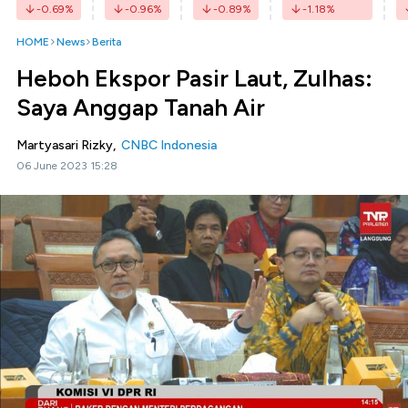
-0.69
%
-0.96
%
-0.89
%
-1.18
%
HOME
News
Berita
Heboh Ekspor Pasir Laut, Zulhas:
Saya Anggap Tanah Air
Martyasari Rizky,
CNBC Indonesia
06 June 2023 15:28