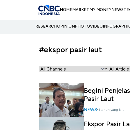
HOME
MARKET
MY MONEY
NEWS
TE
RESEARCH
OPINION
PHOTO
VIDEO
INFOGRAPHI
#ekspor pasir laut
Begini Penjela
Pasir Laut
NEWS
1 tahun yang lalu
Ekspor Pasir L