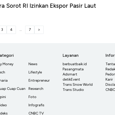
a Sorot RI Izinkan Ekspor Pasir Laut
3
4
...
7
ategori
Layanan
Info
y Money
News
berbuatbaik.id
Tent
Pasangmata
Redak
ech
Lifestyle
Adsmart
Pedom
detikEvent
Karir
haria
Entrepreneur
Trans Snow World
Discl
uap Cuap Cuan
Research
Trans Studio
CNBC 
pini
Foto
ideo
Infografis
ndeks
CNBC TV