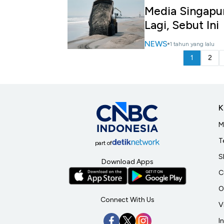
Media Singapur
Lagi, Sebut Ini
NEWS
1 tahun yang lalu
1
2
K
M
T
part of
S
Download Apps
C
O
Connect With Us
V
I