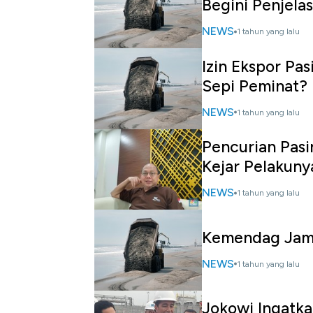
Begini Penjela
NEWS
1 tahun yang lalu
Izin Ekspor Pas
Sepi Peminat?
NEWS
1 tahun yang lalu
Pencurian Pasir
Kejar Pelakuny
NEWS
1 tahun yang lalu
Kemendag Jamin
NEWS
1 tahun yang lalu
Jokowi Ingatka