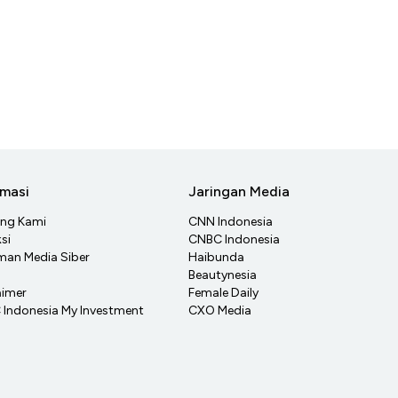
rmasi
Jaringan Media
ang Kami
CNN Indonesia
si
CNBC Indonesia
an Media Siber
Haibunda
Beautynesia
aimer
Female Daily
Indonesia My Investment
CXO Media