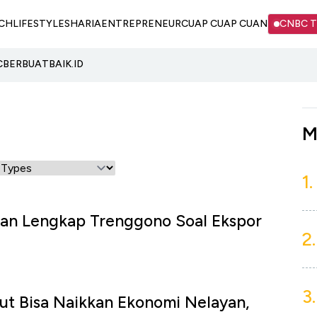
CH
LIFESTYLE
SHARIA
ENTREPRENEUR
CUAP CUAP CUAN
CNBC 
C
BERBUATBAIK.ID
M
1.
san Lengkap Trenggono Soal Ekspor
2.
3.
aut Bisa Naikkan Ekonomi Nelayan,