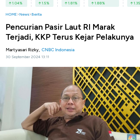
1.04
%
1.5
%
1.81
%
1.88
%
1.3
HOME
News
Berita
Pencurian Pasir Laut RI Marak
Terjadi, KKP Terus Kejar Pelakunya
Martyasari Rizky,
CNBC Indonesia
30 September 2024 13:11