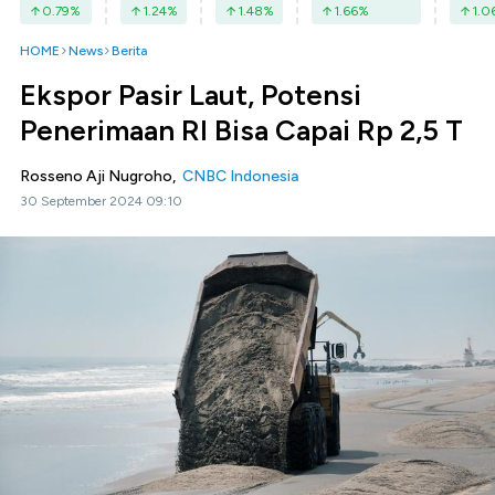
0.79
%
1.24
%
1.48
%
1.66
%
1.0
HOME
News
Berita
Ekspor Pasir Laut, Potensi
Penerimaan RI Bisa Capai Rp 2,5 T
Rosseno Aji Nugroho,
CNBC Indonesia
30 September 2024 09:10