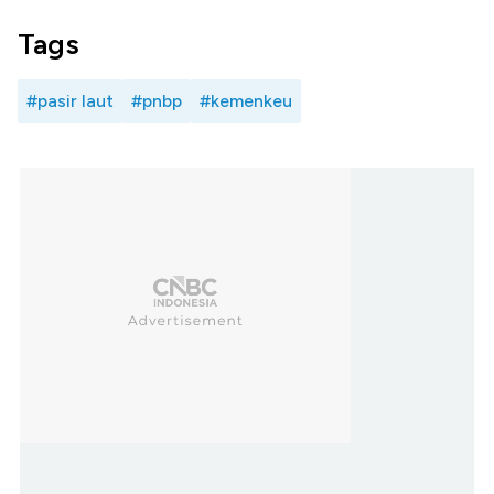
Tags
#pasir laut
#pnbp
#kemenkeu