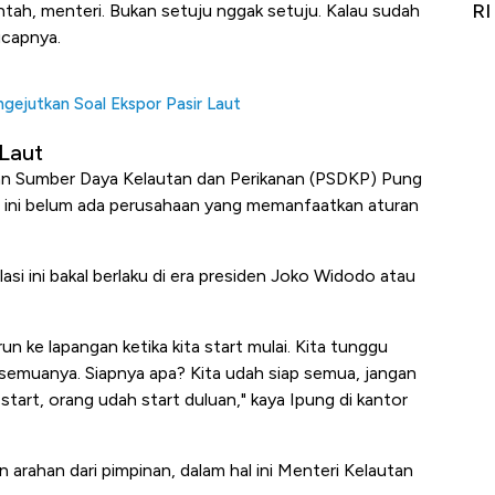
it
RI
Ad
ntah, menteri. Bukan setuju nggak setuju. Kalau sudah
ucapnya.
ejutkan Soal Ekspor Pasir Laut
 Laut
san Sumber Daya Kelautan dan Perikanan (PSDKP) Pung
ini belum ada perusahaan yang memanfaatkan aturan
si ini bakal berlaku di era presiden Joko Widodo atau
run ke lapangan ketika kita start mulai. Kita tunggu
p semuanya. Siapnya apa? Kita udah siap semua, jangan
tart, orang udah start duluan," kaya Ipung di kantor
arahan dari pimpinan, dalam hal ini Menteri Kelautan