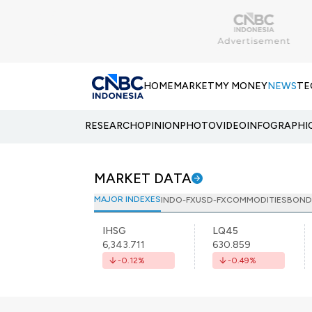
HOME
MARKET
MY MONEY
NEWS
TE
RESEARCH
OPINION
PHOTO
VIDEO
INFOGRAPHI
MARKET DATA
MAJOR INDEXES
INDO-FX
USD-FX
COMMODITIES
BOND
IHSG
LQ45
6,343.711
630.859
-0.12
%
-0.49
%