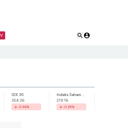
TV
IDX 30
Indeks Saham Syariah Indonesia
354.26
219.16
-0.46
%
-0.29
%