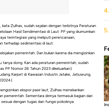
4.
, kata Zulhas, sudah sejalan dengan terbitnya Peraturan
5.
lolaan Hasil Sendimentasi di Laut. PP yang diumumkan
aya terintegrasi yang meliputi perencanaan,
 terhadap sedimentasi di laut.
F
ebijakan pemerintah. Dan bukan karena dia mengizinkan.
u tanya dong. Kan ada peraturan pemerintah, sudah
(pas PP Nomor 26 Tahun 2023 dikeluarkan).
Gudang Karpet di Kawasan Industri Jatake, Jatiuwung,
9/2024).
mengizinkan ekspor pasir laut, Zulhas menekankan
an pemerintah. Sementara dirinya termasuk bagian dari
n sesuai dengan tugas dan fungsi pokoknya.
niture &
Industri Susu Jadi Bintang Baru Ekonomi
5 