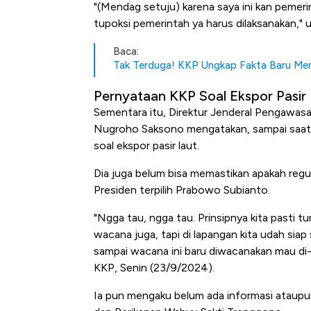
Alas Kaki Tumbuh Double Dig
"(Mendag setuju) karena saya ini kan pemeri
tupoksi pemerintah ya harus dilaksanakan," 
Baca:
Tak Terduga! KKP Ungkap Fakta Baru Meng
Pernyataan KKP Soal Ekspor Pasir
Sementara itu, Direktur Jenderal Pengawa
Nugroho Saksono mengatakan, sampai saat 
soal ekspor pasir laut.
Dia juga belum bisa memastikan apakah regula
Presiden terpilih Prabowo Subianto.
"Ngga tau, ngga tau. Prinsipnya kita pasti tu
wacana juga, tapi di lapangan kita udah sia
sampai wacana ini baru diwacanakan mau di-s
KKP, Senin (23/9/2024).
Ia pun mengaku belum ada informasi ataupun 