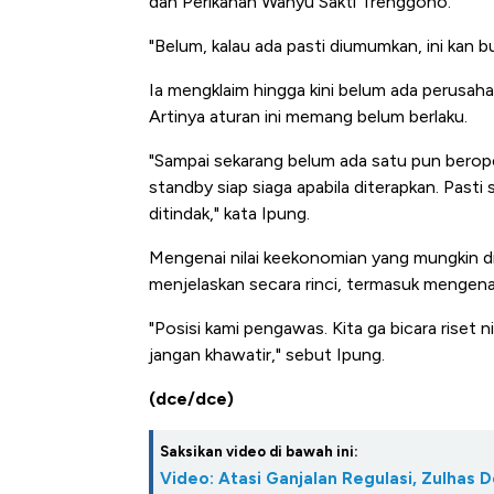
dan Perikanan Wahyu Sakti Trenggono.
"Belum, kalau ada pasti diumumkan, ini kan b
Ia mengklaim hingga kini belum ada perusahaa
Artinya aturan ini memang belum berlaku.
"Sampai sekarang belum ada satu pun beroper
standby siap siaga apabila diterapkan. Pasti
ditindak," kata Ipung.
Mengenai nilai keekonomian yang mungkin did
menjelaskan secara rinci, termasuk mengenai
"Posisi kami pengawas. Kita ga bicara riset n
jangan khawatir," sebut Ipung.
(dce/dce)
Saksikan video di bawah ini:
Video: Atasi Ganjalan Regulasi, Zulhas 