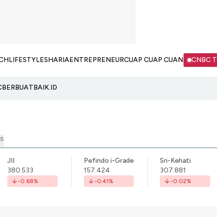
CH
LIFESTYLE
SHARIA
ENTREPRENEUR
CUAP CUAP CUAN
CNBC 
C
BERBUATBAIK.ID
S
JII
Pefindo i-Grade
Sri-Kehati
380.533
157.424
307.881
-0.68
%
-0.41
%
-0.02
%