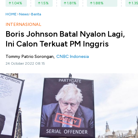
1.04
%
1.5
%
1.81
%
1.88
%
1.3
HOME
News
Berita
INTERNASIONAL
Boris Johnson Batal Nyalon Lagi,
Ini Calon Terkuat PM Inggris
Tommy Patrio Sorongan,
CNBC Indonesia
24 October 2022 08:15