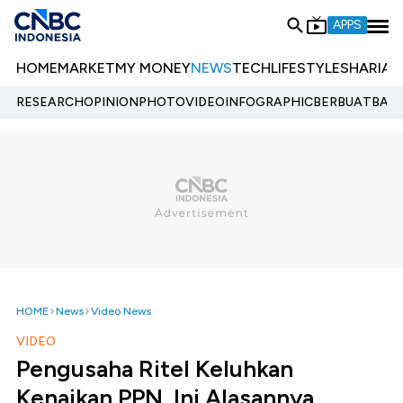
APPS
HOME
MARKET
MY MONEY
NEWS
TECH
LIFESTYLE
SHARIA
E
RESEARCH
OPINION
PHOTO
VIDEO
INFOGRAPHIC
BERBUATBAIK.
HOME
News
Video News
VIDEO
Pengusaha Ritel Keluhkan
Kenaikan PPN, Ini Alasannya