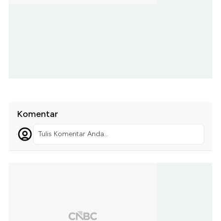
Komentar
Tulis Komentar Anda...