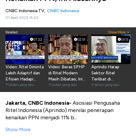
CNBC Indonesia TV,
CNBC Indonesia
01 April 2022 15:02
Related
Show More
07:22
02:01
03:13
Video: Ritel Diminta
Video: Beras SPHP
Aprindo Harap
Lebih Adaptif dan
di Ritel Modern
Sektor Ritel
Efisien Hadapi
Masih Dibatasi, Ini
Terlibat di
Semester II
11 bulan yang lalu
Kata Aprindo
11 bulan yang lalu
Penetapan
5 tahun yang lalu
Kenaikan PPN
Jakarta, CNBC Indonesia-
Asosiasi Pengusaha
Ritel Indonesia (Aprindo) menilai penerapan
kenaikan PPN menjadi 11% b...
Show More