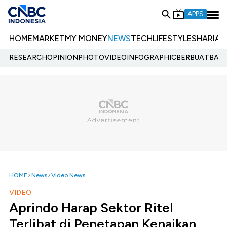
APPS
HOME
MARKET
MY MONEY
NEWS
TECH
LIFESTYLE
SHARIA
E
RESEARCH
OPINION
PHOTO
VIDEO
INFOGRAPHIC
BERBUATBAIK.
HOME
News
Video News
VIDEO
Aprindo Harap Sektor Ritel
Terlibat di Penetapan Kenaikan