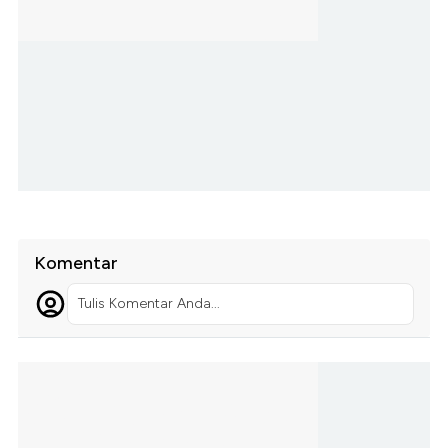
Komentar
Tulis Komentar Anda...