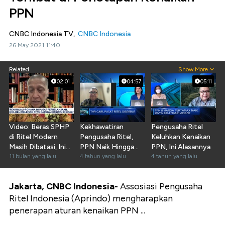
PPN
CNBC Indonesia TV,
CNBC Indonesia
26 May 2021 11:40
Related
Show More
02:01
04:57
05:11
Video: Beras SPHP
Kekhawatiran
Pengusaha Ritel
di Ritel Modern
Pengusaha Ritel,
Keluhkan Kenaikan
Masih Dibatasi, Ini
PPN Naik Hingga
PPN, Ini Alasannya
Kata Aprindo
11 bulan yang lalu
Inflasi Tinggi
4 tahun yang lalu
4 tahun yang lalu
Jakarta, CNBC Indonesia-
Assosiasi Pengusaha
Ritel Indonesia (Aprindo) mengharapkan
penerapan aturan kenaikan PPN ...