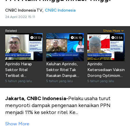
CNBC Indonesia TV,
CNBC Indonesia
24 April 2022 15:11
Related
Show More
03:13
04:19
03:54
Aprindo Harap
Keluhan Aprindo,
Aprindo:
Sektor Ritel
Sektor Ritel Tak
Ketersediaan Vaksin
Terlibat di
Rasakan Dampak
Dorong Optimisme
Penetapan
5 tahun yang lalu
Subsidi PEN
5 tahun yang lalu
Sektor Ritel
5 tahun yang lalu
Kenaikan PPN
Jakarta, CNBC Indonesia-
Pelaku usaha turut
menyoroti dampak pengenaan kenaikan PPN
menjadi 11% ke sektor ritel. Ke...
Show More