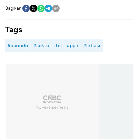
Bagikan:
Tags
#aprindo
#sektor ritel
#ppn
#inflasi