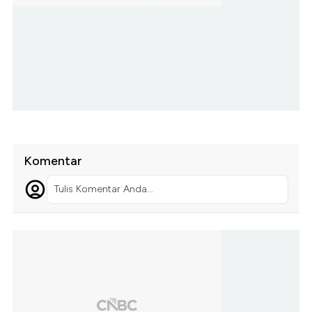
Komentar
Tulis Komentar Anda...