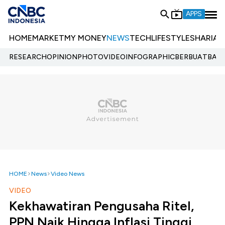
APPS
HOME
MARKET
MY MONEY
NEWS
TECH
LIFESTYLE
SHARIA
E
RESEARCH
OPINION
PHOTO
VIDEO
INFOGRAPHIC
BERBUATBAIK.
HOME
News
Video News
VIDEO
Kekhawatiran Pengusaha Ritel,
PPN Naik Hingga Inflasi Tinggi