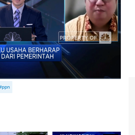
p arah kebijakan pajak pemerintah? Selengkapnya simak
usus Menteri Keuangan, Yustinus Prastowo dan Ketua
 (Aprindo), Roy Mande di Squawk Box,
CNBC
Indonesia
#ppn