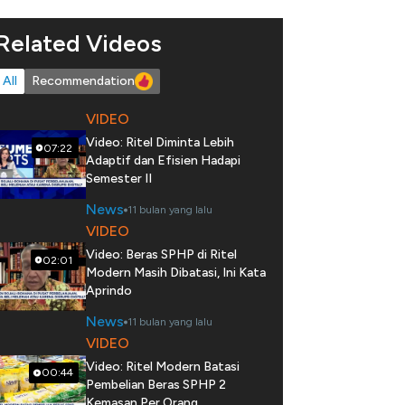
Related Videos
All
Recommendation
VIDEO
Video: Ritel Diminta Lebih
07:22
Adaptif dan Efisien Hadapi
Semester II
News
11 bulan yang lalu
VIDEO
Video: Beras SPHP di Ritel
02:01
Modern Masih Dibatasi, Ini Kata
Aprindo
News
11 bulan yang lalu
VIDEO
Video: Ritel Modern Batasi
00:44
Pembelian Beras SPHP 2
Kemasan Per Orang