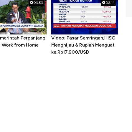
03:53
02:14
emerintah Perpanjang
Video: Pasar Semringah,IHSG
n Work from Home
Menghijau & Rupiah Menguat
ke Rp17.900/USD