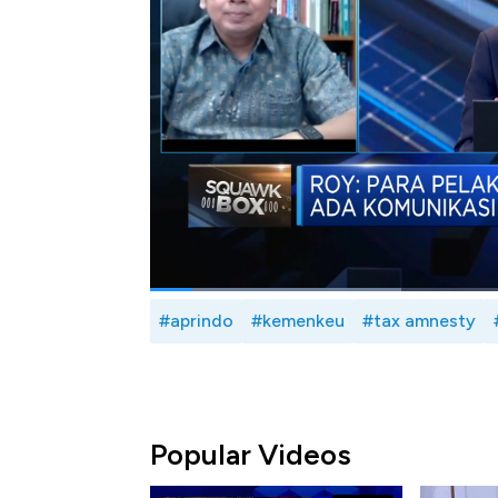
terhadap kondisi APBN.
Seperti apa komunikasi pemerintah terhada
dialog Erwin Surya Brata dengan Staf Kh
Umum Asosiasi Pengusaha Ritel Indonesia
(Jum'at, 21/05/2021)
Bagikan:
#aprindo
#kemenkeu
#tax amnesty
Popular Videos