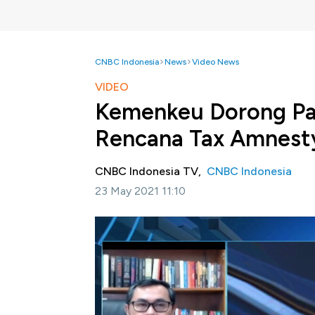
CNBC Indonesia
News
Video News
VIDEO
Kemenkeu Dorong Par
Rencana Tax Amnest
CNBC Indonesia TV,
CNBC Indonesia
23 May 2021 11:10
Jakarta, CNBC Indonesia-
Asosiasi Pengu
sosialisasi rencana kenaikan PPN maupun Ta
tujuannya untuk mengurangi pro dan kontra 
Menanggapi kondisi ini, Staf Khusus Men
dirilisnya rencana kebijakan pajak ke masy