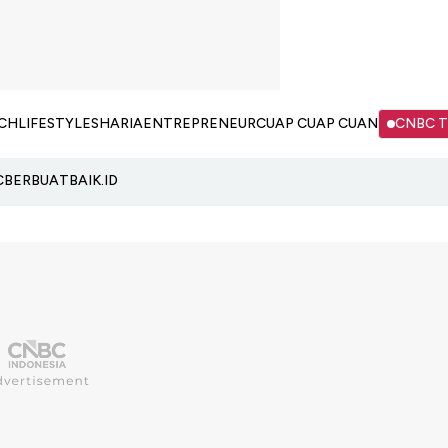
CH
LIFESTYLE
SHARIA
ENTREPRENEUR
CUAP CUAP CUAN
CNBC 
C
BERBUATBAIK.ID