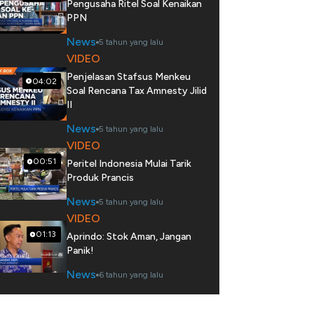
Pengusaha Ritel Soal Kenaikan
PPN
News
5 tahun yang lalu
VIDEO
Penjelasan Stafsus Menkeu
04:02
Soal Rencana Tax Amnesty Jilid
II
News
5 tahun yang lalu
VIDEO
00:51
Peritel Indonesia Mulai Tarik
Produk Prancis
News
5 tahun yang lalu
VIDEO
01:13
Aprindo: Stok Aman, Jangan
Panik!
News
6 tahun yang lalu