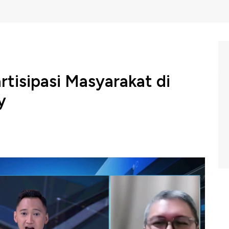
tisipasi Masyarakat di
y
saha Ritel Indonesia (Aprindo) mengharapkan adanya
x Amnesty sebelum wacana ini dilempar ke publik,
di masyarakat.
teri Keuangan, Yustinus Prastowo menyebutkan bahwa
arakat dimaksudkan untuk meningkatkan kesadaran publik