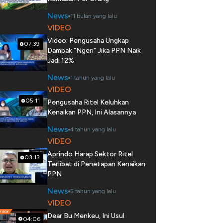
News
11 bulan yang lalu
VIDEO
Video: Pengusaha Ungkap
07:39
Dampak "Ngeri" Jika PPN Naik
Jadi 12%
News
1 tahun yang lalu
VIDEO
05:11
Pengusaha Ritel Keluhkan
Kenaikan PPN, Ini Alasannya
News
4 tahun yang lalu
VIDEO
Aprindo Harap Sektor Ritel
03:13
Terlibat di Penetapan Kenaikan
PPN
News
5 tahun yang lalu
VIDEO
Dear Bu Menkeu, Ini Usul
04:06