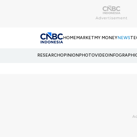
HOME
MARKET
MY MONEY
NEWS
TE
RESEARCH
OPINION
PHOTO
VIDEO
INFOGRAPHI