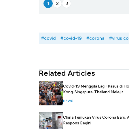
1
2
3
#covid
#covid-19
#corona
#virus c
Related Articles
Covid-19 Menggila Lagi! Kasus di H
Kong-Singapura-Thailand Melejit
NEWS
China Temukan Virus Corona Baru, 
Respons Begini