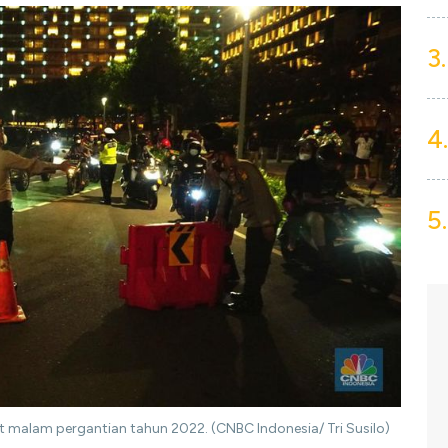
3.
4.
5.
 malam pergantian tahun 2022. (CNBC Indonesia/ Tri Susilo)