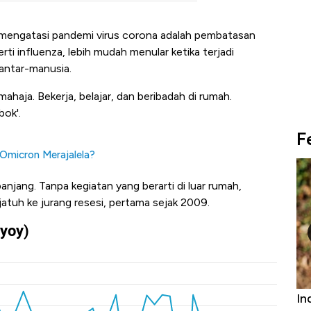
k mengatasi pandemi virus corona adalah pembatasan
erti influenza, lebih mudah menular ketika terjadi
 antar-manusia.
ahaja. Bekerja, belajar, dan beribadah di rumah.
bok'.
F
 Omicron Merajalela?
njang. Tanpa kegiatan yang berarti di luar rumah,
a jatuh ke jurang resesi, pertama sejak 2009.
Bangkit dari Kubur! Bisnis Furniture &
Industri Su