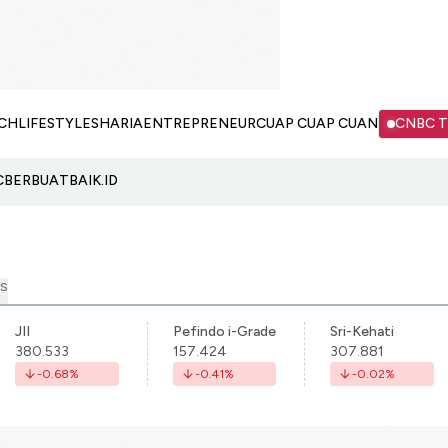
CH
LIFESTYLE
SHARIA
ENTREPRENEUR
CUAP CUAP CUAN
CNBC 
C
BERBUATBAIK.ID
S
JII
Pefindo i-Grade
Sri-Kehati
380.533
157.424
307.881
-0.68
%
-0.41
%
-0.02
%