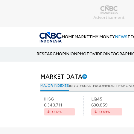
HOME
MARKET
MY MONEY
NEWS
TE
RESEARCH
OPINION
PHOTO
VIDEO
INFOGRAPHI
MARKET DATA
MAJOR INDEXES
INDO-FX
USD-FX
COMMODITIES
BOND
IHSG
LQ45
6,343.711
630.859
-0.12
%
-0.49
%