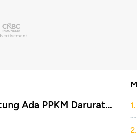
M
tung Ada PPKM Darurat...
1.
2.