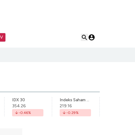
TV
IDX 30
Indeks Saham Syariah Indonesia
354.26
219.16
-0.46
%
-0.29
%