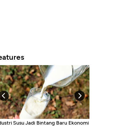
eatures
su Jadi Bintang Baru Ekonomi
5 Raja Ekonomi Indonesia