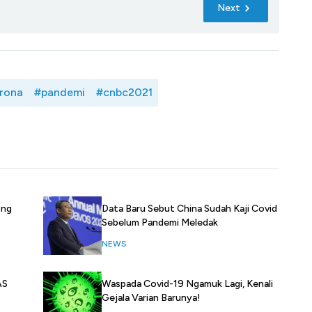
Next
orona
#pandemi
#cnbc2021
Data Baru Sebut China Sudah Kaji Covid
ong
Sebelum Pandemi Meledak
NEWS
AS
Waspada Covid-19 Ngamuk Lagi, Kenali
Gejala Varian Barunya!