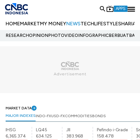
APPS
HOME
MARKET
MY MONEY
NEWS
TECH
LIFESTYLE
SHARIA
E
RESEARCH
OPINION
PHOTO
VIDEO
INFOGRAPHIC
BERBUATBAIK.
MARKET DATA
MAJOR INDEXES
INDO-FX
USD-FX
COMMODITIES
BONDS
IHSG
LQ45
JII
Pefindo i-Grade
Sr
6,365.374
634.125
383.968
158.478
3