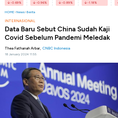
-0.69
%
-0.96
%
-0.89
%
-1.18
%
HOME
News
Berita
INTERNASIONAL
Data Baru Sebut China Sudah Kaji
Covid Sebelum Pandemi Meledak
Thea Fathanah Arbar,
CNBC Indonesia
18 January 2024 11:55