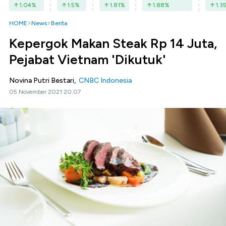
1.04
%
1.5
%
1.81
%
1.88
%
1.3
HOME
News
Berita
Kepergok Makan Steak Rp 14 Juta,
Pejabat Vietnam 'Dikutuk'
Novina Putri Bestari,
CNBC Indonesia
05 November 2021 20:07