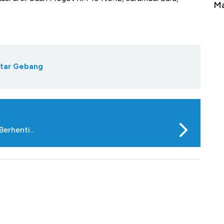
mbaga Terbang ke Zona Berbahaya
Mana yang Cuan
tar Gebang
erhenti...