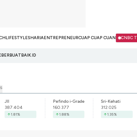
CH
LIFESTYLE
SHARIA
ENTREPRENEUR
CUAP CUAP CUAN
CNBC 
C
BERBUATBAIK.ID
S
JII
Pefindo i-Grade
Sri-Kehati
387.404
160.377
312.025
1.81
%
1.88
%
1.35
%