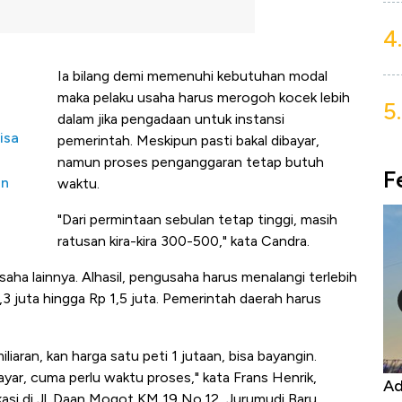
4.
Ia bilang demi memenuhi kebutuhan modal
maka pelaku usaha harus merogoh kocek lebih
5.
dalam jika pengadaan untuk instansi
isa
pemerintah. Meskipun pasti bakal dibayar,
namun proses penganggaran tetap butuh
F
an
waktu.
"Dari permintaan sebulan tetap tinggi, masih
ratusan kira-kira 300-500," kata Candra.
usaha lainnya. Alhasil, pengusaha harus menalangi terlebih
,3 juta hingga Rp 1,5 juta. Pemerintah daerah harus
iliaran, kan harga satu peti 1 jutaan, bisa bayangin.
yar, cuma perlu waktu proses," kata Frans Henrik,
ngo Tutup Keran Ekspor, Harga
Adu Panas Kiner
okasi di Jl. Daan Mogot KM 19 No.12, Jurumudi Baru,