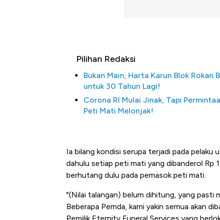
Pilihan Redaksi
Bukan Main, Harta Karun Blok Rokan B
untuk 30 Tahun Lagi!
Corona RI Mulai Jinak, Tapi Perminta
Peti Mati Melonjak!
Ia bilang kondisi serupa terjadi pada pelaku 
dahulu setiap peti mati yang dibanderol Rp 1
berhutang dulu pada pemasok peti mati.
"(Nilai talangan) belum dihitung, yang pasti m
Beberapa Pemda, kami yakin semua akan diba
Ko
Pemilik Eternity Funeral Services yang berl