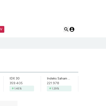
TV
IDX 30
Indeks Saham Syariah Indonesia
359.405
221.978
1.45
%
1.29
%