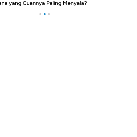
nya Paling Menyala?
Pengangguran Tertinggi, Ada 