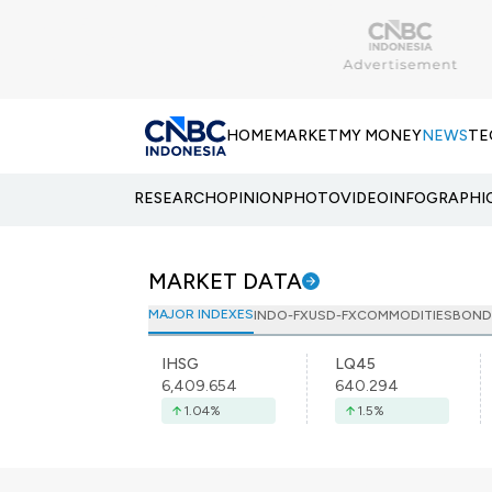
HOME
MARKET
MY MONEY
NEWS
TE
RESEARCH
OPINION
PHOTO
VIDEO
INFOGRAPHI
MARKET DATA
MAJOR INDEXES
INDO-FX
USD-FX
COMMODITIES
BOND
IHSG
LQ45
6,409.654
640.294
1.04
%
1.5
%