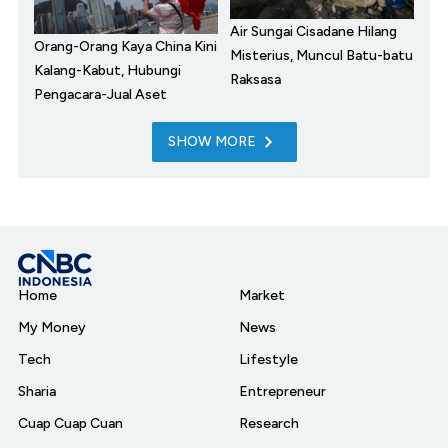
Air Sungai Cisadane Hilang
Orang-Orang Kaya China Kini
Misterius, Muncul Batu-batu
Kalang-Kabut, Hubungi
Raksasa
Pengacara-Jual Aset
SHOW MORE
Home
Market
My Money
News
Tech
Lifestyle
Sharia
Entrepreneur
Cuap Cuap Cuan
Research