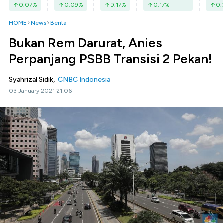
0.07
%
0.09
%
0.17
%
0.17
%
0.
HOME
News
Berita
Bukan Rem Darurat, Anies
Perpanjang PSBB Transisi 2 Pekan!
Syahrizal Sidik,
CNBC Indonesia
03 January 2021 21:06