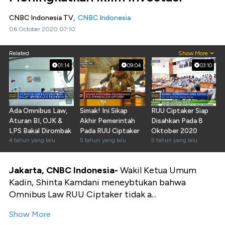
CNBC Indonesia TV,
CNBC Indonesia
06 October 2020 07:10
Related
Show More
01:14
09:04
03:10
Ada Omnibus Law,
Simak! Ini Sikap
RUU Ciptaker Siap
Aturan BI, OJK &
Akhir Pemerintah
Disahkan Pada 8
LPS Bakal Dirombak
Pada RUU Ciptaker
Oktober 2020
4 tahun yang lalu
5 tahun yang lalu
5 tahun yang lalu
Jakarta, CNBC Indonesia-
Wakil Ketua Umum
Kadin, Shinta Kamdani meneybtukan bahwa
Omnibus Law RUU Ciptaker tidak a...
Show More