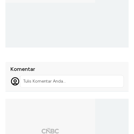
Komentar
Tulis Komentar Anda...