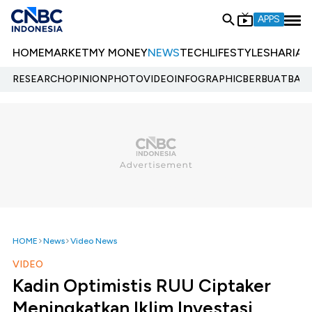
APPS
HOME
MARKET
MY MONEY
NEWS
TECH
LIFESTYLE
SHARIA
E
RESEARCH
OPINION
PHOTO
VIDEO
INFOGRAPHIC
BERBUATBAIK.
HOME
News
Video News
VIDEO
Kadin Optimistis RUU Ciptaker
Meningkatkan Iklim Investasi