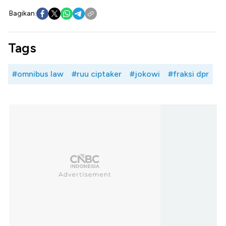
Bagikan:
Tags
#omnibus law
#ruu ciptaker
#jokowi
#fraksi dpr