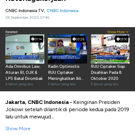
CNBC Indonesia TV,
CNBC Indonesia
29 September 2020 07:45
Related
Show More
01:14
03:28
03:10
Ada Omnibus Law,
Kadin Optimistis
RUU Ciptaker Siap
Aturan BI, OJK &
RUU Ciptaker
Disahkan Pada 8
LPS Bakal Dirombak
Meningkatkan Iklim
Oktober 2020
4 tahun yang lalu
Investasi
5 tahun yang lalu
5 tahun yang lalu
Jakarta, CNBC Indonesia -
Keinginan Presiden
Jokowi setelah dilantik di periode kedua pada 2019
lalu untuk mewujud...
Show More