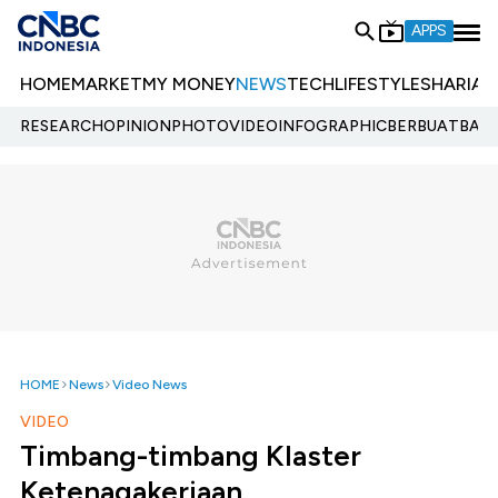
APPS
HOME
MARKET
MY MONEY
NEWS
TECH
LIFESTYLE
SHARIA
E
RESEARCH
OPINION
PHOTO
VIDEO
INFOGRAPHIC
BERBUATBAIK.
HOME
News
Video News
VIDEO
Timbang-timbang Klaster
Ketenagakerjaan