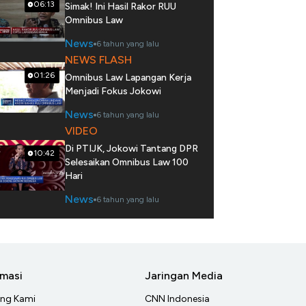
06:13
Simak! Ini Hasil Rakor RUU
Omnibus Law
News
6 tahun yang lalu
NEWS FLASH
01:26
Omnibus Law Lapangan Kerja
Menjadi Fokus Jokowi
News
6 tahun yang lalu
VIDEO
Di PTIJK, Jokowi Tantang DPR
10:42
Selesaikan Omnibus Law 100
Hari
News
6 tahun yang lalu
rmasi
Jaringan Media
ang Kami
CNN Indonesia