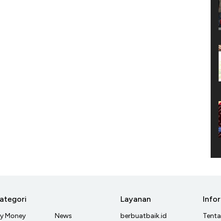
ategori
Layanan
Info
y Money
News
berbuatbaik.id
Tent