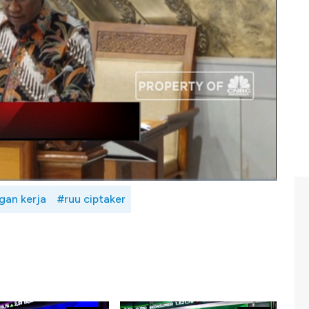
ya 7 UU dari RUU Ciptaker yaitu UU No.40/1999 tentang
Nasional, UU No.14/2005 tentang Guru dan Dosen, UU
 UU No.20/2013 tentang Pendidikan Kedokteran, UU
2014 tentang standarisasi penilaian kesesuaian.
BC
Indonesia (Senin, 05/10/2020)
gan kerja
#ruu ciptaker