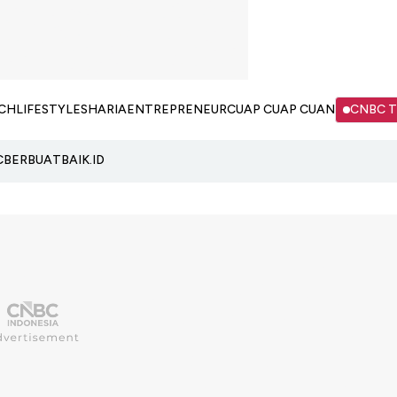
CH
LIFESTYLE
SHARIA
ENTREPRENEUR
CUAP CUAP CUAN
CNBC 
C
BERBUATBAIK.ID