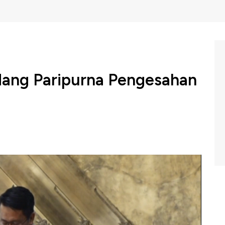
idang Paripurna Pengesahan
nakan sidang paripurna pengesahan RUU omnibus Law
a Baleg DPR RI, Supratman Andi Agtas menyebutkan
hwa RUU Cipaker yang disusun dengan menggunakan
b dan 174 Pasal yang berdampak pada 1.203 pasal dari