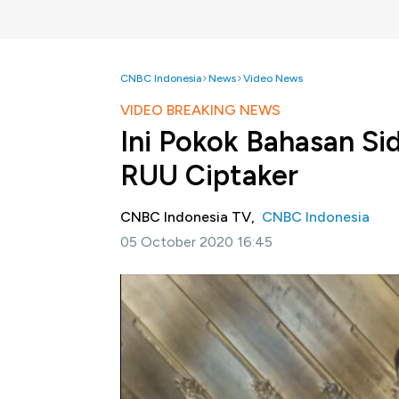
CNBC Indonesia
News
Video News
VIDEO BREAKING NEWS
Ini Pokok Bahasan S
RUU Ciptaker
CNBC Indonesia TV,
CNBC Indonesia
05 October 2020 16:45
Jakarta, CNBC Indonesia-
DPR RI melaksa
Cipta Kerja pada Senin (05/10/2020). Ketu
dalam pembahasan RUU Cipta Kerja ini ba
metode Omnibus Law yang terdiri atas 15 Ba
79 UU.