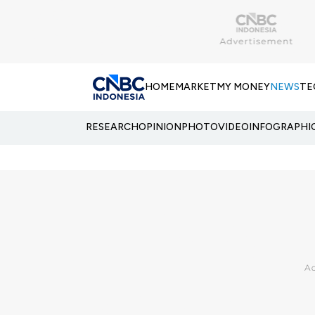
HOME
MARKET
MY MONEY
NEWS
TE
RESEARCH
OPINION
PHOTO
VIDEO
INFOGRAPHI