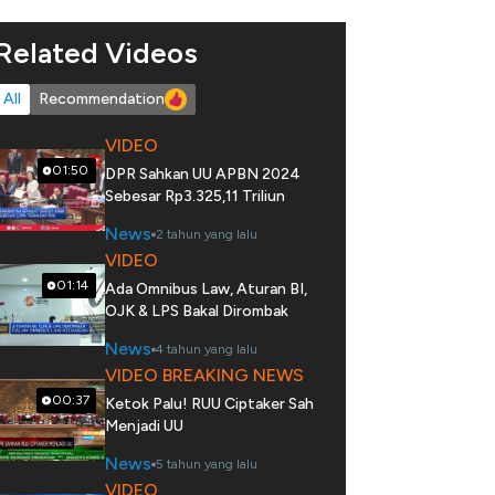
Related Videos
All
Recommendation
VIDEO
01:50
DPR Sahkan UU APBN 2024
Sebesar Rp3.325,11 Triliun
News
2 tahun yang lalu
VIDEO
01:14
Ada Omnibus Law, Aturan BI,
OJK & LPS Bakal Dirombak
News
4 tahun yang lalu
VIDEO BREAKING NEWS
00:37
Ketok Palu! RUU Ciptaker Sah
Menjadi UU
News
5 tahun yang lalu
VIDEO