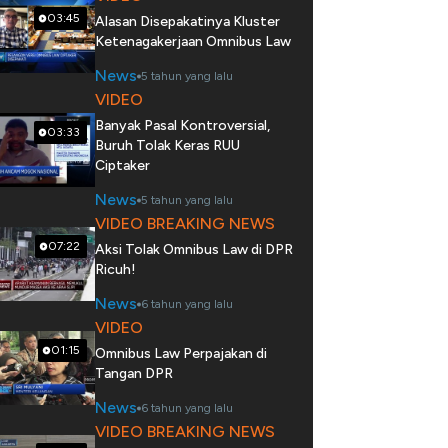
03:45
Alasan Disepakatinya Kluster
Ketenagakerjaan Omnibus Law
News
5 tahun yang lalu
VIDEO
Banyak Pasal Kontroversial,
03:33
Buruh Tolak Keras RUU
Ciptaker
News
5 tahun yang lalu
VIDEO BREAKING NEWS
07:22
Aksi Tolak Omnibus Law di DPR
Ricuh!
News
6 tahun yang lalu
VIDEO
01:15
Omnibus Law Perpajakan di
Tangan DPR
News
6 tahun yang lalu
VIDEO BREAKING NEWS