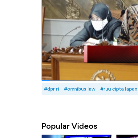
Hal-hal pokok yang dibahas: dikeluarkann
per, UU no.20/2003 tentang Pendidikan 
No.12/2012 Tentang Pendidikan Tinggi,
No.4/2019 tentang Kebidanan dan UU No.20/
Selengkapnya saksikan Breaking News,
CN
Bagikan:
#dpr ri
#omnibus law
#ruu cipta lapan
Popular Videos