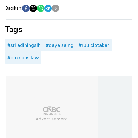
Bagikan:
Tags
#sri adiningsih
#daya saing
#ruu ciptaker
#omnibus law