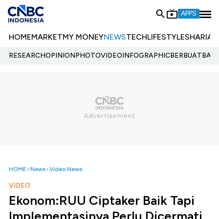
APPS
HOME
MARKET
MY MONEY
NEWS
TECH
LIFESTYLE
SHARIA
E
RESEARCH
OPINION
PHOTO
VIDEO
INFOGRAPHIC
BERBUATBAIK.
HOME
News
Video News
VIDEO
Ekonom:RUU Ciptaker Baik Tapi
Implementasinya Perlu Dicermati