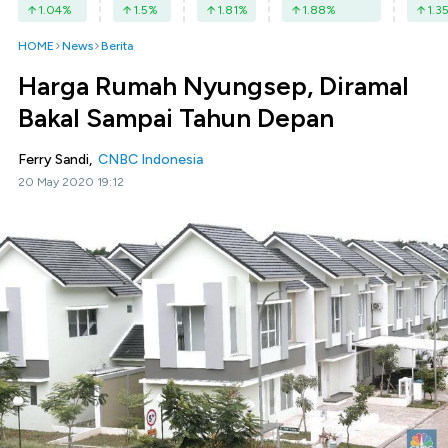
1.04
%
1.5
%
1.81
%
1.88
%
1.3
HOME
News
Berita
Harga Rumah Nyungsep, Diramal
Bakal Sampai Tahun Depan
Ferry Sandi,
CNBC Indonesia
20 May 2020 19:12