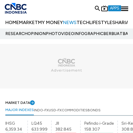
APPS
HOME
MARKET
MY MONEY
NEWS
TECH
LIFESTYLE
SHARIA
E
RESEARCH
OPINION
PHOTO
VIDEO
INFOGRAPHIC
BERBUATBAIK.
MARKET DATA
MAJOR INDEXES
INDO-FX
USD-FX
COMMODITIES
BONDS
IHSG
LQ45
JII
Pefindo i-Grade
Sri-Ke
6,359.34
633.999
382.845
158.307
308.