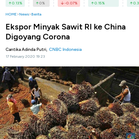
0.13
%
0
%
-0.07
%
0.15
%
0.3
HOME
News
Berita
Ekspor Minyak Sawit RI ke China
Digoyang Corona
Cantika Adinda Putri,
CNBC Indonesia
17 February 2020 19:23