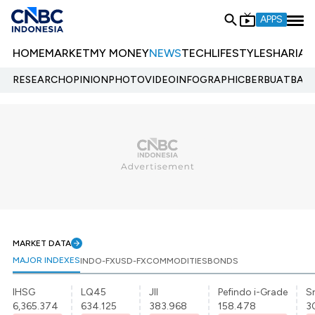
APPS
HOME
MARKET
MY MONEY
NEWS
TECH
LIFESTYLE
SHARIA
E
RESEARCH
OPINION
PHOTO
VIDEO
INFOGRAPHIC
BERBUATBAIK.
MARKET DATA
MAJOR INDEXES
INDO-FX
USD-FX
COMMODITIES
BONDS
IHSG
LQ45
JII
Pefindo i-Grade
Sr
6,365.374
634.125
383.968
158.478
3