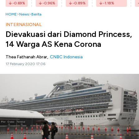
-0.69
%
-0.96
%
-0.89
%
-1.18
%
HOME
News
Berita
INTERNASIONAL
Dievakuasi dari Diamond Princess,
14 Warga AS Kena Corona
Thea Fathanah Abrar,
CNBC Indonesia
17 February 2020 17:06