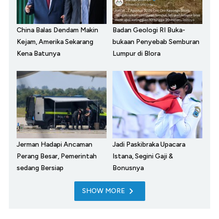
China Balas Dendam Makin
Badan Geologi RI Buka-
Kejam, Amerika Sekarang
bukaan Penyebab Semburan
Kena Batunya
Lumpur di Blora
Jerman Hadapi Ancaman
Jadi Paskibraka Upacara
Perang Besar, Pemerintah
Istana, Segini Gaji &
sedang Bersiap
Bonusnya
SHOW MORE