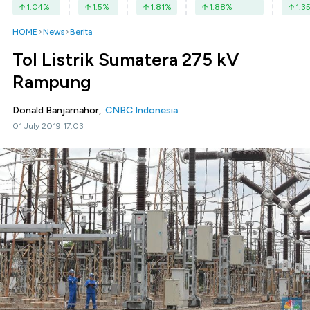
1.04
%
1.5
%
1.81
%
1.88
%
1.3
HOME
News
Berita
Tol Listrik Sumatera 275 kV
Rampung
Donald Banjarnahor,
CNBC Indonesia
01 July 2019 17:03