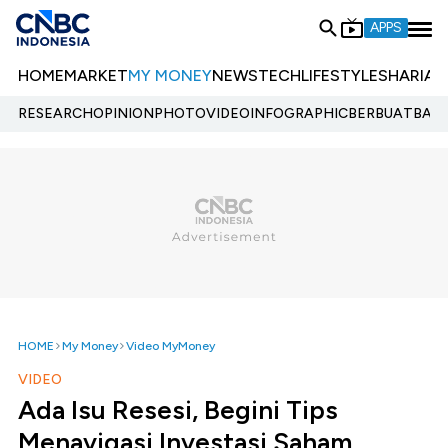
APPS
HOME
MARKET
MY MONEY
NEWS
TECH
LIFESTYLE
SHARIA
E
RESEARCH
OPINION
PHOTO
VIDEO
INFOGRAPHIC
BERBUATBAIK.
HOME
My Money
Video MyMoney
VIDEO
Ada Isu Resesi, Begini Tips
Menavigasi Investasi Saham