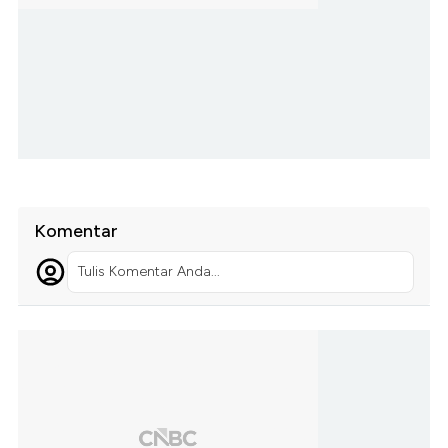
Komentar
Tulis Komentar Anda...