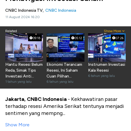
CNBC Indonesia TV,
CNBC Indonesia
11 August 2024 16:20
Related
Show More
09:18
05:12
07:26
Hantu Resesi Belum
Ekonomi Terancam
Instrumen Investasi
Reda, Simak Tips
Resesi, Ini Saham
Kala Resesi
Investasi Anti
Cuan Pilihan
6 tahun yang lalu
Kantong Cekak
1 tahun yang lalu
Investasi
6 tahun yang lalu
Jakarta, CNBC Indonesia
- Kekhawatiran pasar
terhadap resesi Amerika Serikat tentunya menjadi
sentimen yang mempng...
Show More