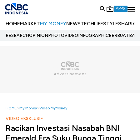
APPS
HOME
MARKET
MY MONEY
NEWS
TECH
LIFESTYLE
SHARIA
E
RESEARCH
OPINION
PHOTO
VIDEO
INFOGRAPHIC
BERBUATBAIK.
HOME
My Money
Video MyMoney
VIDEO EKSKLUSIF
Racikan Investasi Nasabah BNI
Emerald Era Suku Bunga Tinggi