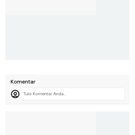
Komentar
Tulis Komentar Anda...