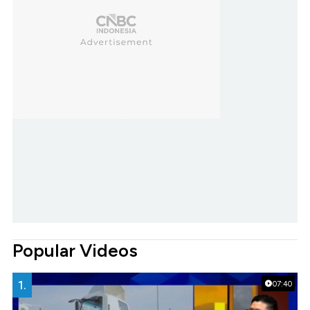
Popular Videos
1.
07:40