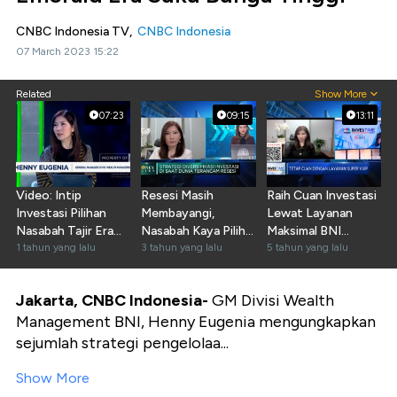
CNBC Indonesia TV,
CNBC Indonesia
07 March 2023 15:22
Related
Show More
07:23
09:15
13:11
Video: Intip
Resesi Masih
Raih Cuan Investasi
Investasi Pilihan
Membayangi,
Lewat Layanan
Nasabah Tajir Era
Nasabah Kaya Pilih
Maksimal BNI
Perang Dagang
1 tahun yang lalu
Investasi Apa?
3 tahun yang lalu
Emerald
5 tahun yang lalu
Trump
Jakarta, CNBC Indonesia-
GM Divisi Wealth
Management BNI, Henny Eugenia mengungkapkan
sejumlah strategi pengelolaa...
Show More