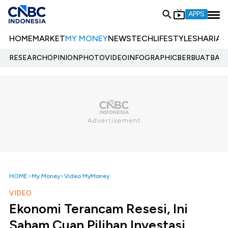
APPS
HOME
MARKET
MY MONEY
NEWS
TECH
LIFESTYLE
SHARIA
E
RESEARCH
OPINION
PHOTO
VIDEO
INFOGRAPHIC
BERBUATBAIK.
HOME
My Money
Video MyMoney
VIDEO
Ekonomi Terancam Resesi, Ini
Saham Cuan Pilihan Investasi