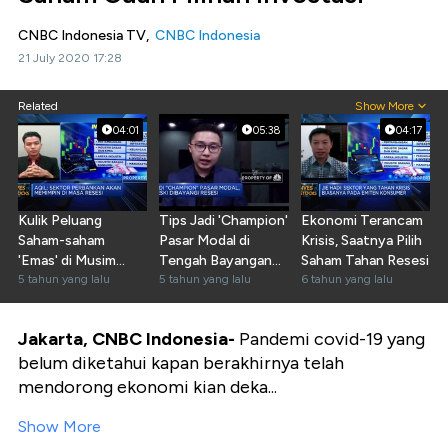
CNBC Indonesia TV,
CNBC Indonesia
21 July 2020 17:28
Related
Show More
04:01
05:38
04:17
Kulik Peluang
Tips Jadi 'Champion'
Ekonomi Terancam
Saham-saham
Pasar Modal di
Krisis, Saatnya Pilih
'Emas' di Musim
Tengah Bayangan
Saham Tahan Resesi
Resesi
5 tahun yang lalu
Resesi
5 tahun yang lalu
6 tahun yang lalu
Jakarta, CNBC Indonesia-
Pandemi covid-19 yang
belum diketahui kapan berakhirnya telah
mendorong ekonomi kian deka...
Show More