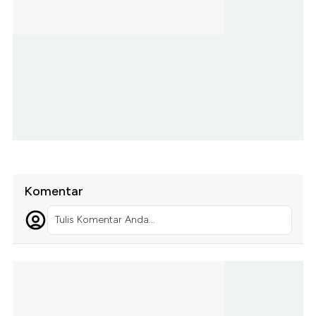
Komentar
Tulis Komentar Anda...