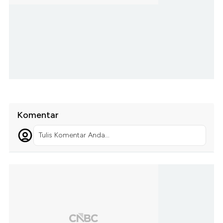
Komentar
Tulis Komentar Anda...