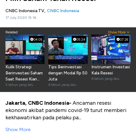
CNBC Indonesia TV,
CNBC Indonesia
17 July 2020 15:16
Related
Show More
04:05
05:24
07:26
Kulik Strategi
Tips Berinvestasi
Instrumen Investasi
Berinvestasi Saham
dengan Modal Rp 50
Kala Resesi
Saat Resesi Kian
Juta
6 tahun yang lalu
Pasti
5 tahun yang lalu
6 tahun yang lalu
Jakarta, CNBC Indonesia-
Ancaman resesi
ekonomi akibat pandemi covid-19 turut memberi
kekhawatirkan pada pelaku pa...
Show More