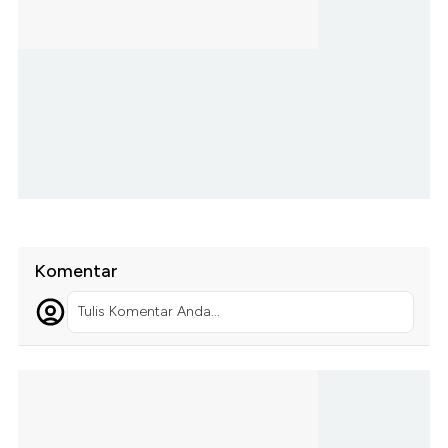
Komentar
Tulis Komentar Anda...