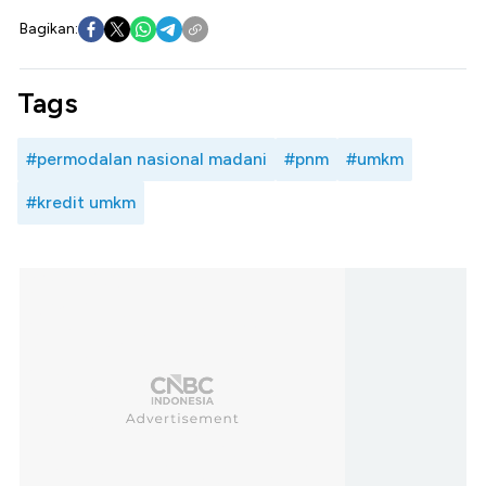
Bagikan:
Tags
#permodalan nasional madani
#pnm
#umkm
#kredit umkm