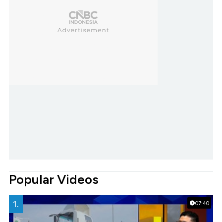
Popular Videos
1.
07:40