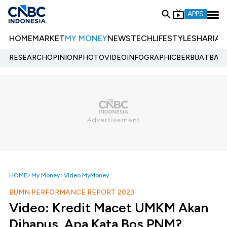
APPS
HOME
MARKET
MY MONEY
NEWS
TECH
LIFESTYLE
SHARIA
E
RESEARCH
OPINION
PHOTO
VIDEO
INFOGRAPHIC
BERBUATBAIK.
HOME
My Money
Video MyMoney
BUMN PERFORMANCE REPORT 2023
Video: Kredit Macet UMKM Akan
Dihapus, Apa Kata Bos PNM?