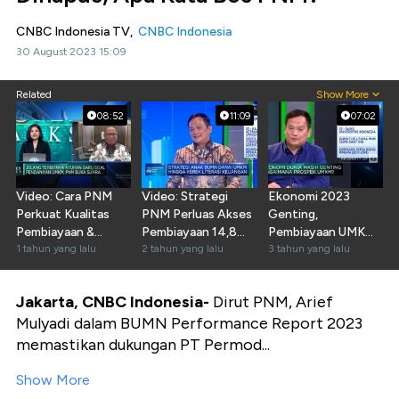
CNBC Indonesia TV,
CNBC Indonesia
30 August 2023 15:09
Related
Show More
08:52
11:09
07:02
Video: Cara PNM
Video: Strategi
Ekonomi 2023
Perkuat Kualitas
PNM Perluas Akses
Genting,
Pembiayaan &
Pembiayaan 14,8
Pembiayaan UMKM
Tekan Kredit Macet
1 tahun yang lalu
Juta UMKM
2 tahun yang lalu
Masih Bisa
3 tahun yang lalu
Diandalkan?
Jakarta, CNBC Indonesia-
Dirut PNM, Arief
Mulyadi dalam BUMN Performance Report 2023
memastikan dukungan PT Permod...
Show More