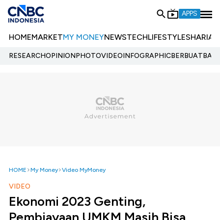
APPS
HOME
MARKET
MY MONEY
NEWS
TECH
LIFESTYLE
SHARIA
E
RESEARCH
OPINION
PHOTO
VIDEO
INFOGRAPHIC
BERBUATBAIK.
HOME
My Money
Video MyMoney
VIDEO
Ekonomi 2023 Genting,
Pembiayaan UMKM Masih Bisa