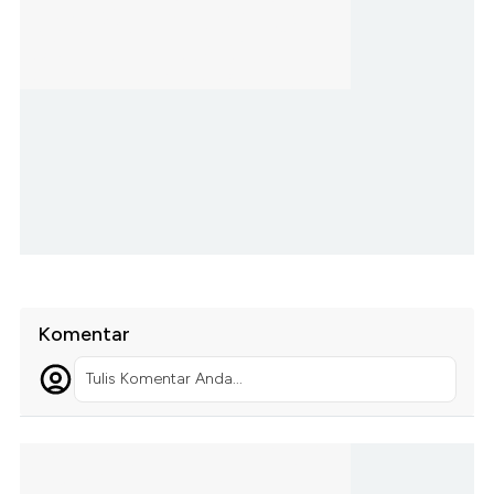
Komentar
Tulis Komentar Anda...