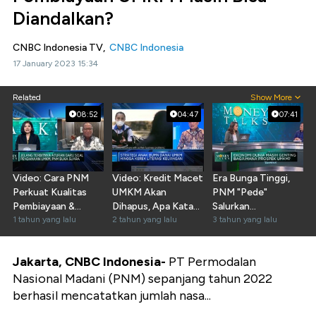
Diandalkan?
CNBC Indonesia TV,
CNBC Indonesia
17 January 2023 15:34
Related
Show More
08:52
04:47
07:41
Video: Cara PNM
Video: Kredit Macet
Era Bunga Tinggi,
Perkuat Kualitas
UMKM Akan
PNM "Pede"
Pembiayaan &
Dihapus, Apa Kata
Salurkan
Tekan Kredit Macet
1 tahun yang lalu
Bos PNM?
2 tahun yang lalu
Pembiayaan UMKM
3 tahun yang lalu
Rp 70 T
Jakarta, CNBC Indonesia-
PT Permodalan
Nasional Madani (PNM) sepanjang tahun 2022
berhasil mencatatkan jumlah nasa...