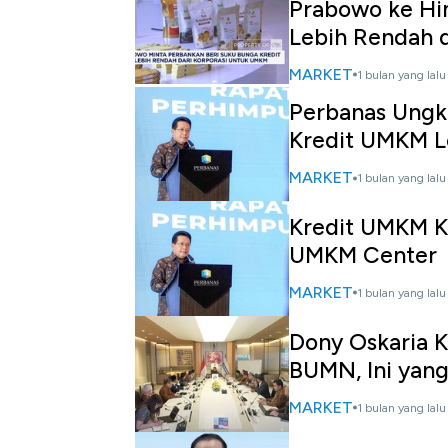
Prabowo ke Hi
Lebih Rendah d
MARKET
1 bulan yang lalu
Perbanas Ungk
Kredit UMKM L
MARKET
1 bulan yang lalu
Kredit UMKM K
UMKM Center
MARKET
1 bulan yang lalu
Dony Oskaria 
BUMN, Ini yang
MARKET
1 bulan yang lalu