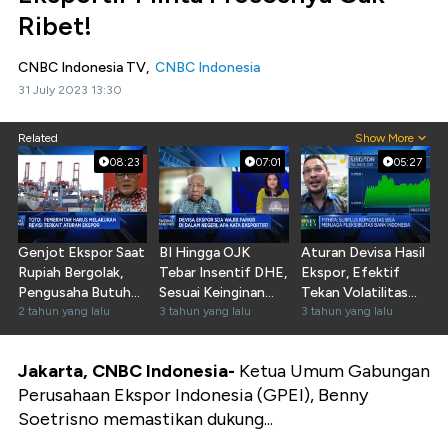
Ribet!
CNBC Indonesia TV,
CNBC Indonesia
31 July 2023 13:30
Related
Show More
08:23
07:01
05:27
Genjot Ekspor Saat
BI Hingga OJK
Aturan Devisa Hasil
Rupiah Bergolak,
Tebar Insentif DHE,
Ekspor, Efektif
Pengusaha Butuh
Sesuai Keinginan
Tekan Volatilitas
Bantuan!
2 tahun yang lalu
Eksportir?
3 tahun yang lalu
Rupiah?
3 tahun yang lalu
Jakarta, CNBC Indonesia-
Ketua Umum Gabungan
Perusahaan Ekspor Indonesia (GPEI), Benny
Soetrisno memastikan dukung...