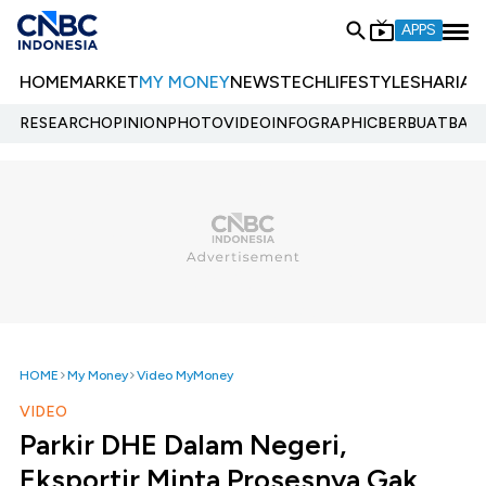
APPS
HOME
MARKET
MY MONEY
NEWS
TECH
LIFESTYLE
SHARIA
E
RESEARCH
OPINION
PHOTO
VIDEO
INFOGRAPHIC
BERBUATBAIK.
HOME
My Money
Video MyMoney
VIDEO
Parkir DHE Dalam Negeri,
Eksportir Minta Prosesnya Gak