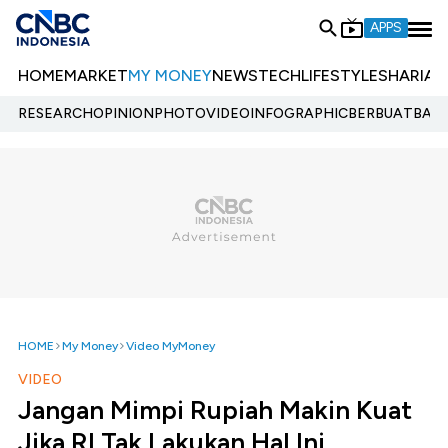
APPS
HOME
MARKET
MY MONEY
NEWS
TECH
LIFESTYLE
SHARIA
E
RESEARCH
OPINION
PHOTO
VIDEO
INFOGRAPHIC
BERBUATBAIK.
HOME
My Money
Video MyMoney
VIDEO
Jangan Mimpi Rupiah Makin Kuat
Jika RI Tak Lakukan Hal Ini