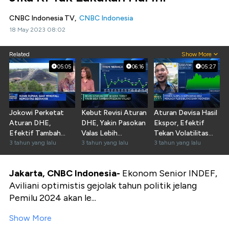
CNBC Indonesia TV,
CNBC Indonesia
18 May 2023 08:02
Related
Show More
05:05
06:16
05:27
Jokowi Perketat
Kebut Revisi Aturan
Aturan Devisa Hasil
Aturan DHE,
DHE, Yakin Pasokan
Ekspor, Efektif
Efektif Tambah
Valas Lebih
Tekan Volatilitas
Pundi-pundi Valas?
3 tahun yang lalu
Optimal?
3 tahun yang lalu
Rupiah?
3 tahun yang lalu
Jakarta, CNBC Indonesia-
Ekonom Senior INDEF,
Aviliani optimistis gejolak tahun politik jelang
Pemilu 2024 akan le...
Show More