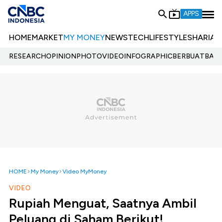
APPS
HOME
MARKET
MY MONEY
NEWS
TECH
LIFESTYLE
SHARIA
E
RESEARCH
OPINION
PHOTO
VIDEO
INFOGRAPHIC
BERBUATBAIK.
HOME
My Money
Video MyMoney
VIDEO
Rupiah Menguat, Saatnya Ambil
Peluang di Saham Berikut!