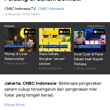
CNBC Indonesia TV,
CNBC Indonesia
12 November 2020 08:40
Related
Show More
14:23
06:05
05:02
Money & Love
Rasio Saham,
Incar Cuan di Pasar
Relationship
Bongkar 'Jeroan'
Saham Saat Rupiah
5 tahun yang lalu
Emiten
Perkasa
5 tahun yang lalu
5 tahun yang lalu
Jakarta, CNBC Indonesia-
Beberapa pergerakan
saham cukup terpengaruh dari pergerakan nilai
tukar yang tengah berad...
Show More