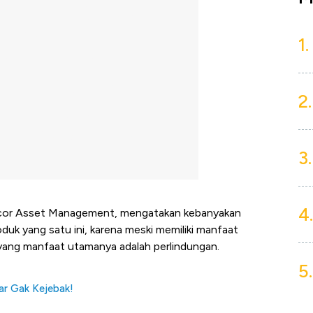
1.
2.
3.
4.
Sucor Asset Management, mengatakan kebanyakan
uk yang satu ini, karena meski memiliki manfaat
si yang manfaat utamanya adalah perlindungan.
5.
iar Gak Kejebak!