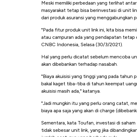
Meski memiliki perbedaan yang terlihat anta
masyarakat tetap bisa berinvestasi di unit 
dari produk asuransi yang menggabungkan pr
"Pada fitur produk unit link ini, kita bisa m
atau campuran ada yang pendapatan tetap d
CNBC Indonesia, Selasa (30/3/2021).
Hal yang perlu dicatat sebelum mencoba unit 
akan dibebankan terhadap nasabah.
Kongo Tutup Keran Ekspor, 
"Biaya akuisisi yang tinggi yang pada tahun
Tembaga Terbang ke Zona B
bakal kaget tiba-tiba di tahun keempat uan
akuisisi masih ada," katanya.
"Jadi mungkin itu yang perlu orang catat, mel
biaya apa saja yang akan di charge (dibebank
Sementara, kata Toufan, investasi di saham 
tidak sebesar unit link, yang jika dibanding