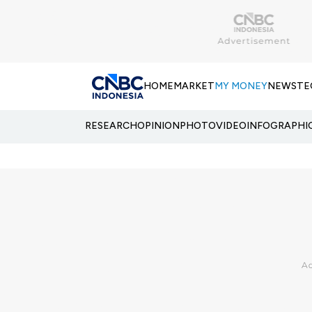
HOME
MARKET
MY MONEY
NEWS
TE
RESEARCH
OPINION
PHOTO
VIDEO
INFOGRAPHI