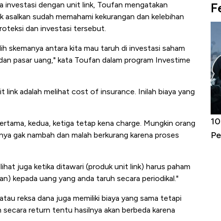
F
ra investasi dengan unit link, Toufan mengatakan
link asalkan sudah memahami kekurangan dan kelebihan
oteksi dan investasi tersebut.
emilih skemanya antara kita mau taruh di investasi saham
an pasar uang," kata Toufan dalam program Investime
link adalah melihat cost of insurance. Inilah biaya yang
Harga
Adu Panas Kinerja Emiten Minyak RI,
10
 pertama, kedua, ketiga tetap kena charge. Mungkin orang
erbahaya
Mana yang Cuannya Paling Menyala?
Pe
gnya gak nambah dan malah berkurang karena proses
ihat juga ketika ditawari (produk unit link) harus paham
an) kepada uang yang anda taruh secara periodikal."
atau reksa dana juga memiliki biaya yang sama tetapi
kan secara return tentu hasilnya akan berbeda karena