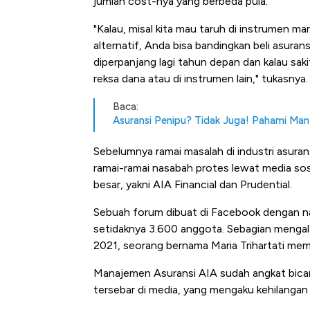
jumlah cost-nya yang berbeda pula.
"Kalau, misal kita mau taruh di instrumen m
alternatif, Anda bisa bandingkan beli asuransi
diperpanjang lagi tahun depan dan kalau sakit 
reksa dana atau di instrumen lain," tukasnya.
Baca:
Asuransi Penipu? Tidak Juga! Pahami Ma
Sebelumnya ramai masalah di industri asuran
ramai-ramai nasabah protes lewat media sos
besar, yakni AIA Financial dan Prudential.
Sebuah forum dibuat di Facebook dengan na
setidaknya 3.600 anggota. Sebagian mengala
2021, seorang bernama Maria Trihartati m
Manajemen Asuransi AIA sudah angkat bica
tersebar di media, yang mengaku kehilangan 