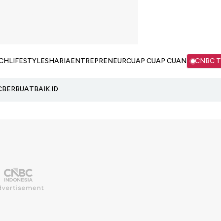
CH
LIFESTYLE
SHARIA
ENTREPRENEUR
CUAP CUAP CUAN
CNBC 
C
BERBUATBAIK.ID