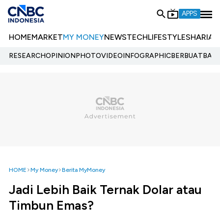
APPS
HOME
MARKET
MY MONEY
NEWS
TECH
LIFESTYLE
SHARIA
E
RESEARCH
OPINION
PHOTO
VIDEO
INFOGRAPHIC
BERBUATBAIK.
HOME
My Money
Berita MyMoney
Jadi Lebih Baik Ternak Dolar atau
Timbun Emas?