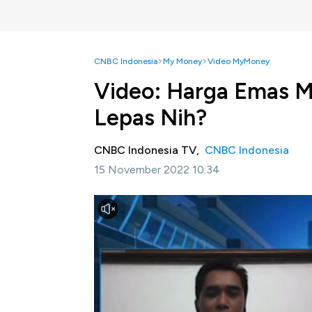
CNBC Indonesia
My Money
Video MyMoney
Video: Harga Emas Mu
Lepas Nih?
CNBC Indonesia TV,
CNBC Indonesia
15 November 2022 10:34
Jakarta, CNBC Indonesia-
Pandemi covid-1
inflasi dan suku bunga masih menjadi sent
utama dunia termasuk emas.
Khusus harga komoditas emas saat ini te
1.800/ounces. Lalu seperti apa strategi i
dialog Shafinaz Nachiar dengan Direktur La