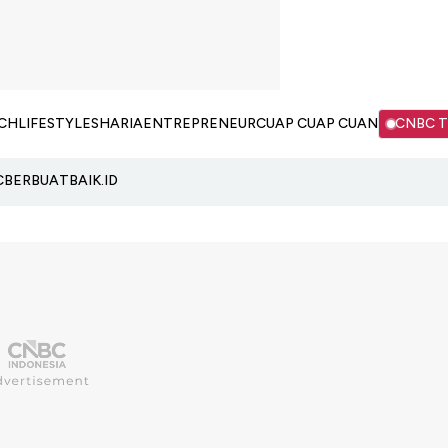
CH
LIFESTYLE
SHARIA
ENTREPRENEUR
CUAP CUAP CUAN
CNBC 
C
BERBUATBAIK.ID