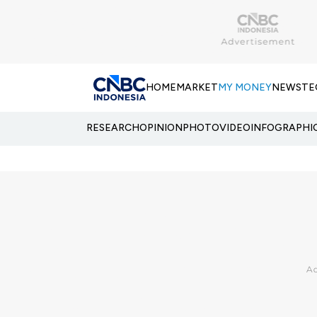
HOME
MARKET
MY MONEY
NEWS
TE
RESEARCH
OPINION
PHOTO
VIDEO
INFOGRAPHI