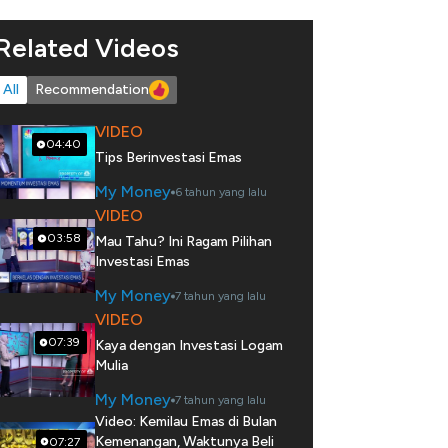
Related Videos
All
Recommendation
VIDEO
04:40
Tips Berinvestasi Emas
My Money
6 tahun yang lalu
VIDEO
03:58
Mau Tahu? Ini Ragam Pilihan
Investasi Emas
My Money
7 tahun yang lalu
VIDEO
07:39
Kaya dengan Investasi Logam
Mulia
My Money
7 tahun yang lalu
Video: Kemilau Emas di Bulan
Kemenangan, Waktunya Beli
07:27