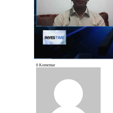
,CNBCIndonesia (Senin, 14/11/2022)
Bagikan:
#investasi
#emas
#harga emas