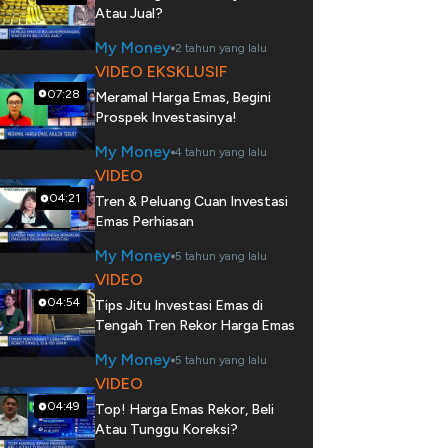
Atau Jual?
My Money
2 tahun yang lalu
VIDEO EKSKLUSIF
07:28
Meramal Harga Emas, Begini
Prospek Investasinya!
My Money
4 tahun yang lalu
VIDEO
04:21
Tren & Peluang Cuan Investasi
Emas Perhiasan
My Money
5 tahun yang lalu
VIDEO
04:54
Tips Jitu Investasi Emas di
Tengah Tren Rekor Harga Emas
My Money
5 tahun yang lalu
VIDEO
04:49
Top! Harga Emas Rekor, Beli
Atau Tunggu Koreksi?