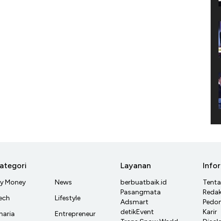
ategori
Layanan
Info
y Money
News
berbuatbaik.id
Tent
Pasangmata
Redak
ech
Lifestyle
Adsmart
Pedom
detikEvent
Karir
haria
Entrepreneur