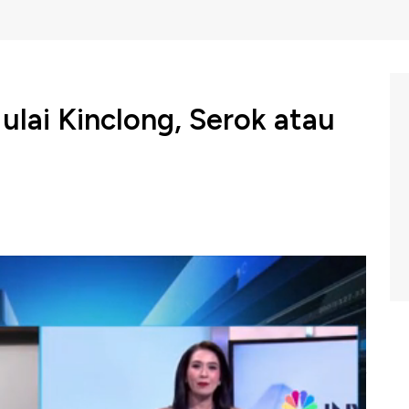
lai Kinclong, Serok atau
9, gejolak geopolitik, ancaman krisis hingga lonjakan
imen yang mempengaruhi pergerakan harga komoditas
ngah berkilau dan menguat 6% dan nyaris tembus USD
nvestasi emas yang tepat saat ini? Selengkapnya simak
ba Forexindo Berjangka, Ibrahim Assuaibi dalam Investime