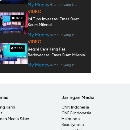
My Money
5 tahun yang lalu
VIDEO
04:31
Ini Tips Investasi Emas Buat
Kaum Milenial
My Money
6 tahun yang lalu
VIDEO
03:55
Begini Cara Yang Pas
Berinvestasi Emas Buat Milenial
My Money
6 tahun yang lalu
rmasi
Jaringan Media
ang Kami
CNN Indonesia
si
CNBC Indonesia
an Media Siber
Haibunda
Beautynesia