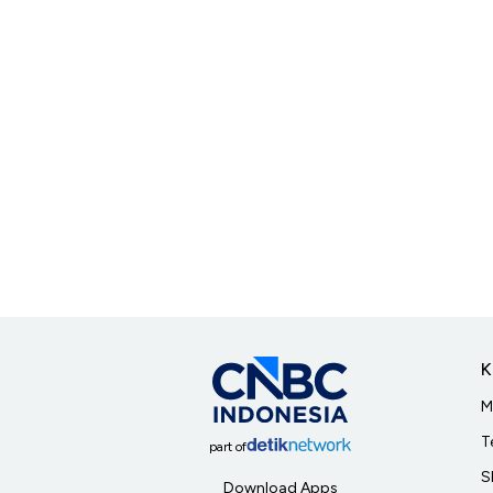
K
M
T
part of
S
Download Apps