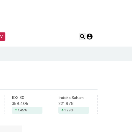
TV
IDX 30
Indeks Saham Syariah Indonesia
359.405
221.978
1.45
%
1.29
%