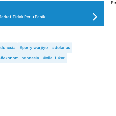
erbahaya
Mana yang Cuannya Paling Menyala?
Pe
Market Tidak Perlu Panik
ndonesia
#perry warjiyo
#dolar as
#ekonomi indonesia
#nilai tukar