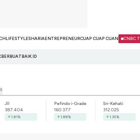
CH
LIFESTYLE
SHARIA
ENTREPRENEUR
CUAP CUAP CUAN
CNBC 
C
BERBUATBAIK.ID
S
JII
Pefindo i-Grade
Sri-Kehati
387.404
160.377
312.025
1.81
%
1.88
%
1.35
%