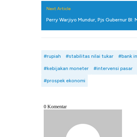
Tembaga Terbang ke Zona B
Next Article
Perry Warjiyo Mundur, Pjs Gubernur BI: 
#rupiah
#stabilitas nilai tukar
#bank i
#kebijakan moneter
#intervensi pasar
#prospek ekonomi