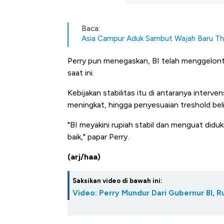
Baca:
Asia Campur Aduk Sambut Wajah Baru Th
Perry pun menegaskan, BI telah menggelonto
saat ini.
Kebijakan stabilitas itu di antaranya interv
meningkat, hingga penyesuaian treshold beli 
"BI meyakini rupiah stabil dan menguat didu
baik," papar Perry.
(arj/haa)
Saksikan video di bawah ini:
Video: Perry Mundur Dari Gubernur BI, 
Kongo Tutup Keran Ekspor, 