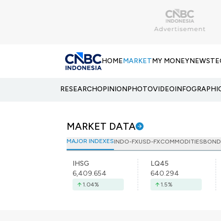
HOME
MARKET
MY MONEY
NEWS
TE
RESEARCH
OPINION
PHOTO
VIDEO
INFOGRAPHI
MARKET DATA
MAJOR INDEXES
INDO-FX
USD-FX
COMMODITIES
BOND
IHSG
LQ45
6,409.654
640.294
1.04
%
1.5
%