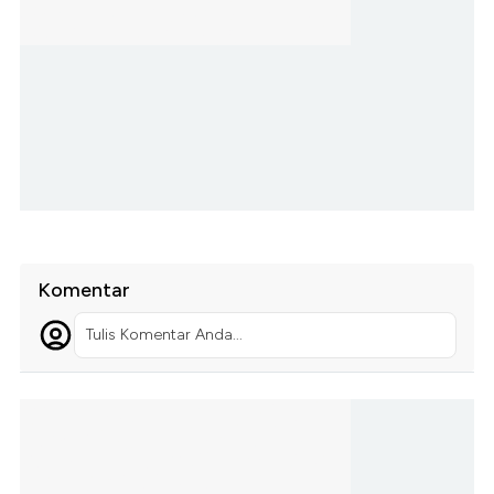
Komentar
Tulis Komentar Anda...