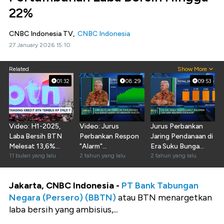
22%
CNBC Indonesia TV,
CNBC Indonesia
27 January 2026 15:10
Related
Show More
01:32
08:29
09:53
Video: H1-2025,
Video: Jurus
Jurus Perbankan
Laba Bersih BTN
Perbankan Respon
Jaring Pendanaan di
Melesat 13,6%
"Alarm"
Era Suku Bunga
Menjadi Rp 1,7
11 bulan yang lalu
Ketidakpastian
2 tahun yang lalu
Tinggi
2 tahun yang lalu
Triliun
Global
Jakarta, CNBC Indonesia -
PT Bank Tabungan
Negara (Persero) (BBTN)
atau BTN
menargetkan
laba bersih yang ambisius,...