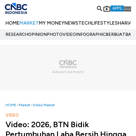
APPS
HOME
MARKET
MY MONEY
NEWS
TECH
LIFESTYLE
SHARIA
E
RESEARCH
OPINION
PHOTO
VIDEO
INFOGRAPHIC
BERBUATBAIK.
HOME
Market
Video Market
VIDEO
Video: 2026, BTN Bidik
Pertumbuhan Laba Bersih Hingga