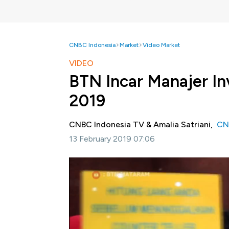
CNBC Indonesia
Market
Video Market
VIDEO
BTN Incar Manajer In
2019
CNBC Indonesia TV & Amalia Satriani,
CN
13 February 2019 07:06
Jakarta, CNBC Indonesia -
PT Bank Tabung
secara anorganik melalui proses akuisisi. Ad
tahun 2019. Untuk kebutuhan ini, bank pelat 
Simak informasinya dalam Closing Bell CNBC 
Bagikan: