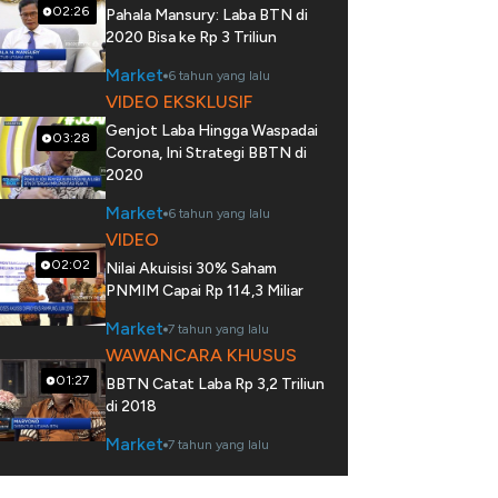
02:26
Pahala Mansury: Laba BTN di
2020 Bisa ke Rp 3 Triliun
Market
6 tahun yang lalu
VIDEO EKSKLUSIF
Genjot Laba Hingga Waspadai
03:28
Corona, Ini Strategi BBTN di
2020
Market
6 tahun yang lalu
VIDEO
02:02
Nilai Akuisisi 30% Saham
PNMIM Capai Rp 114,3 Miliar
Market
7 tahun yang lalu
WAWANCARA KHUSUS
01:27
BBTN Catat Laba Rp 3,2 Triliun
di 2018
Market
7 tahun yang lalu