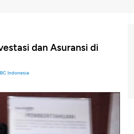
vestasi dan Asuransi di
BC Indonesia
an Negara Tbk (
IDX: BBTN
) berniat untuk berekspansi
a sejumlah rencana akuisisi yang akan dilakukan
merah ini menyiapkan dana Rp 6,7 triliun.
Indonesia (Selasa, 12/02/2019) di video berikut ini.