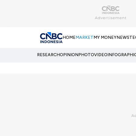
HOME
MARKET
MY MONEY
NEWS
TE
RESEARCH
OPINION
PHOTO
VIDEO
INFOGRAPHI