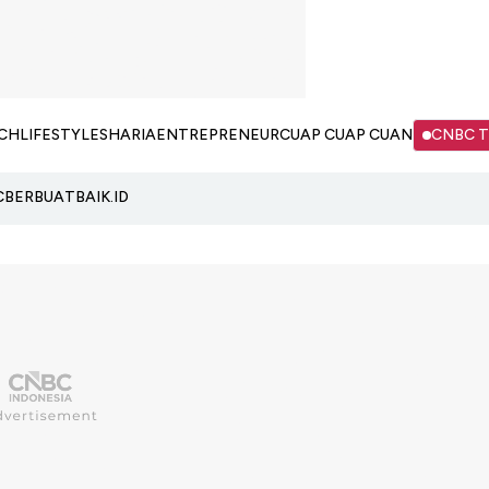
CH
LIFESTYLE
SHARIA
ENTREPRENEUR
CUAP CUAP CUAN
CNBC 
C
BERBUATBAIK.ID