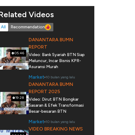
Related Videos
All
Recommendation
DANANTARA BUMN
REPORT
05:46
Video: Bank Syariah BTN Siap
Meluncur, Incar Bisnis KPR-
Asuransi Murah
Market
10 bulan yang lalu
DANANTARA BUMN
REPORT 2025
19:28
Video: Dirut BTN Bongkar
Sasaran & Efek Transformasi
Besar-besaran BTN
Market
10 bulan yang lalu
VIDEO BREAKING NEWS