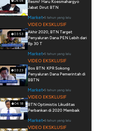
04:54
Resmi! Haru Koesmahargyo
Jabat Dirut BTN
Market
5 tahun yang lalu
VIDEO EKSKLUSIF
Akhir 2020, BTN Target
03:53
Penyaluran Dana PEN Lebih dari
Rp 30 T
Market
5 tahun yang lalu
VIDEO EKSKLUSIF
Bos BTN: KPR Sokong
03:23
Penyaluran Dana Pemerintah di
BBTN
Market
5 tahun yang lalu
VIDEO EKSKLUSIF
04:18
BTN Optimistis Likuditas
Perbankan di 2020 Membaik
Market
6 tahun yang lalu
VIDEO EKSKLUSIF