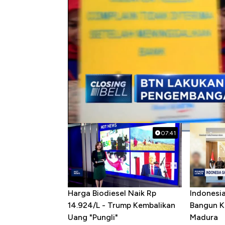
#btn
#akuisisi
#bbtn
#perbankan
Popular Videos
07:41
Harga Biodiesel Naik Rp
Indonesi
14.924/L - Trump Kembalikan
Bangun K
Uang "Pungli"
Madura