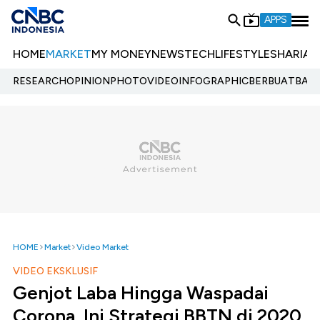
APPS
HOME
MARKET
MY MONEY
NEWS
TECH
LIFESTYLE
SHARIA
E
RESEARCH
OPINION
PHOTO
VIDEO
INFOGRAPHIC
BERBUATBAIK.
HOME
Market
Video Market
VIDEO EKSKLUSIF
Genjot Laba Hingga Waspadai
Corona, Ini Strategi BBTN di 2020