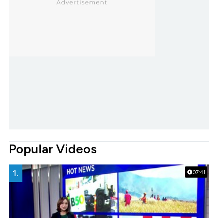
Popular Videos
1.
07:41