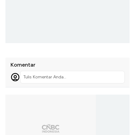
Komentar
Tulis Komentar Anda...