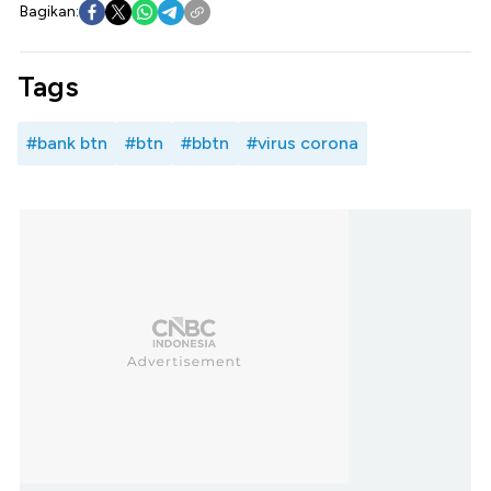
Bagikan:
Tags
#bank btn
#btn
#bbtn
#virus corona