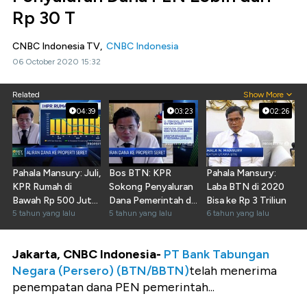
Rp 30 T
CNBC Indonesia TV,
CNBC Indonesia
06 October 2020 15:32
Related
Show More
04:39
03:23
02:26
Pahala Mansury: Juli,
Bos BTN: KPR
Pahala Mansury:
KPR Rumah di
Sokong Penyaluran
Laba BTN di 2020
Bawah Rp 500 Juta
Dana Pemerintah di
Bisa ke Rp 3 Triliun
Naik 25%
5 tahun yang lalu
BBTN
5 tahun yang lalu
6 tahun yang lalu
Jakarta, CNBC Indonesia-
PT Bank Tabungan
Negara (Persero) (BTN/BBTN)
telah menerima
penempatan dana PEN pemerintah...