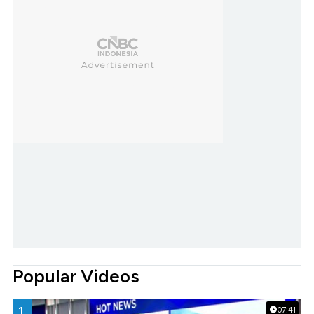
Popular Videos
1.
07:41