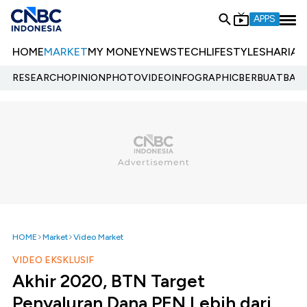
APPS
HOME
MARKET
MY MONEY
NEWS
TECH
LIFESTYLE
SHARIA
E
RESEARCH
OPINION
PHOTO
VIDEO
INFOGRAPHIC
BERBUATBAIK.
HOME
Market
Video Market
VIDEO EKSKLUSIF
Akhir 2020, BTN Target
Penyaluran Dana PEN Lebih dari