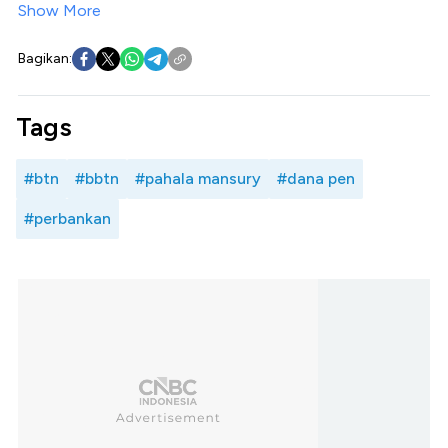
Show More
Bagikan:
Tags
#btn
#bbtn
#pahala mansury
#dana pen
#perbankan