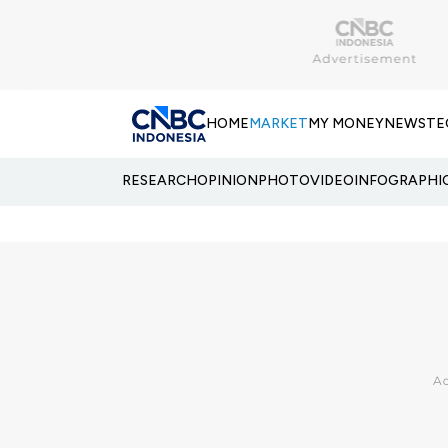
HOME
MARKET
MY MONEY
NEWS
TE
RESEARCH
OPINION
PHOTO
VIDEO
INFOGRAPHI