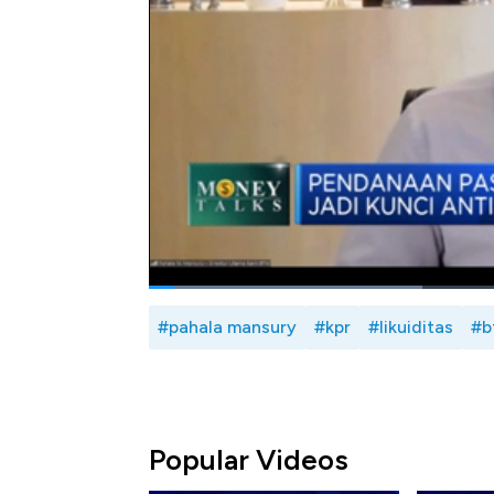
Selain itu penempatan dana pemerinta
kepercayaan masyarakat ke perbankan. Lal
bagaimana pula kelanjutan dari penawaran 
tahap I BTN? Selengkapnya saksikan dial
Nugraha Mansury dalam Power Lunch, CNBC
Bagikan:
#pahala mansury
#kpr
#likuiditas
#b
Popular Videos