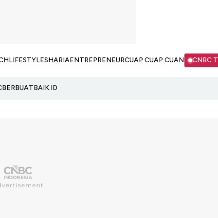
CH
LIFESTYLE
SHARIA
ENTREPRENEUR
CUAP CUAP CUAN
CNBC 
C
BERBUATBAIK.ID