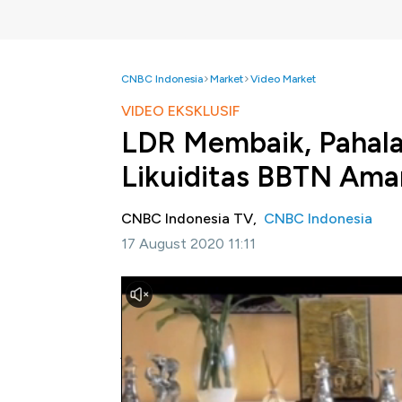
CNBC Indonesia
Market
Video Market
VIDEO EKSKLUSIF
LDR Membaik, Pahala
Likuiditas BBTN Ama
CNBC Indonesia TV,
CNBC Indonesia
17 August 2020 11:11
Jakarta, CNBC Indonesia-
Posisi Loan to
(Persero) (BTN/BBTN)
pada bulan Juni meng
posisi 111%, yang artinya likuiditas BBTN 
juga menyebutkan rasio lain seperti Liquidi
Non-Core Deposit (AL/NCD), rasio Alat Lik
menunjukkan perkembangan yang positif.