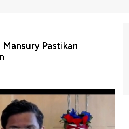
 Mansury Pastikan
n
 Deposits Ratio (LDR)
PT Bank Tabungan Negara
alami penurunan dibanding bulan Maret dan berada di
membaik. Direktur Utama BTN, Pahala Nugraha Mansury
ty Coverage Ratio (LCR), Rasio Aset Likuid terhadap
uid terhadap Dana Pihak Ketiga (AL/DPK) juga