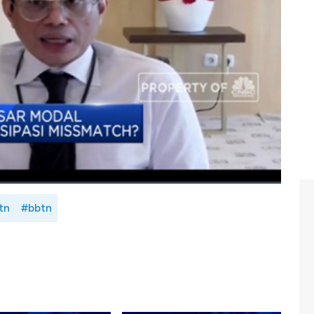
h turut menopang likuiditas bank dan mendongkrak
u seperti apa optimistis BTN terhadap likuiditas? dan
obligasi dengan skema penawaran umum berkelanjutan IV
og Anneke Wijaya dengan Direktur Utama BTN, Pahala
 Indonesia (Kamis, 13/08/2020)
tn
#bbtn