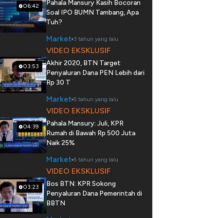
Pahala Mansury Kasih Bocoran
06:42
Soal IPO BUMN Tambang, Apa
Tuh?
Market
3 tahun yang lalu
VIDEO EKSKLUSIF
Akhir 2020, BTN Target
03:53
Penyaluran Dana PEN Lebih dari
Rp 30 T
Market
5 tahun yang lalu
VIDEO EKSKLUSIF
Pahala Mansury: Juli, KPR
04:39
Rumah di Bawah Rp 500 Juta
Naik 25%
Market
5 tahun yang lalu
VIDEO EKSKLUSIF
Bos BTN: KPR Sokong
03:23
Penyaluran Dana Pemerintah di
BBTN