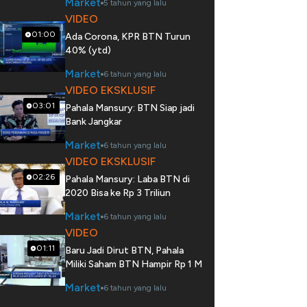
Market
5 tahun yang lalu
VIDEO
01:00
Ada Corona, KPR BTN Turun
40% (ytd)
Market
6 tahun yang lalu
VIDEO EKSKLUSIF
03:01
Pahala Mansury: BTN Siap jadi
Bank Jangkar
Market
6 tahun yang lalu
VIDEO EKSKLUSIF
02:26
Pahala Mansury: Laba BTN di
2020 Bisa ke Rp 3 Triliun
Market
6 tahun yang lalu
VIDEO
01:11
Baru Jadi Dirut BTN, Pahala
Miliki Saham BTN Hampir Rp 1 M
Market
6 tahun yang lalu