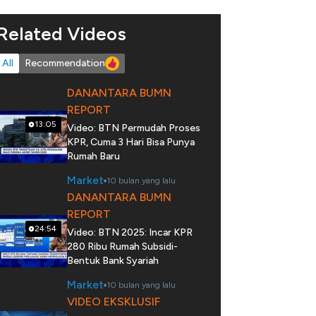
Related Videos
All
Recommendation
DANANTARA BUMN
REPORT
13:05
Video: BTN Permudah Proses
KPR, Cuma 3 Hari Bisa Punya
Rumah Baru
Market
10 bulan yang lalu
DANANTARA BUMN
REPORT
24:54
Video: BTN 2025: Incar KPR
280 Ribu Rumah Subsidi-
Bentuk Bank Syariah
Market
10 bulan yang lalu
VIDEO EKSKLUSIF