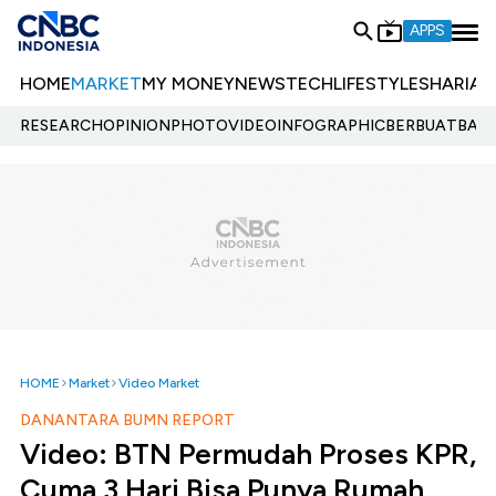
APPS
HOME
MARKET
MY MONEY
NEWS
TECH
LIFESTYLE
SHARIA
E
RESEARCH
OPINION
PHOTO
VIDEO
INFOGRAPHIC
BERBUATBAIK.
HOME
Market
Video Market
DANANTARA BUMN REPORT
Video: BTN Permudah Proses KPR,
Cuma 3 Hari Bisa Punya Rumah