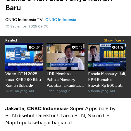
Baru
CNBC Indonesia TV,
CNBC Indonesia
10 September 2025 09:08
Related
Show More
24:54
03:15
04:39
Video: BTN 2025:
LDR Membaik,
Pahala Mansury: Juli,
Incar KPR 280 Ribu
Pahala Mansury
KPR Rumah di
Rumah Subsidi-
Pastikan Likuiditas
Bawah Rp 500 Juta
Bentuk Bank
10 bulan yang lalu
BBTN Aman
5 tahun yang lalu
Naik 25%
5 tahun yang lalu
Syariah
Jakarta, CNBC Indonesia-
Super Apps bale by
BTN disebut Direktur Utama BTN, Nixon L.P.
Napitupulu sebagai bagian d...