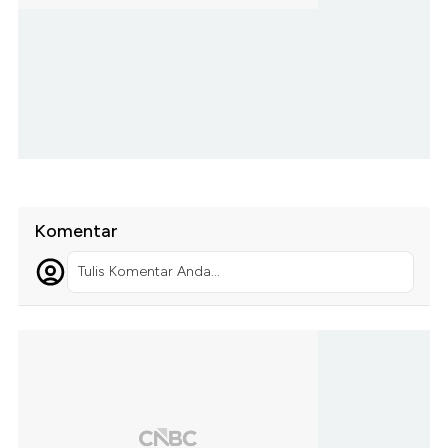
Komentar
Tulis Komentar Anda...