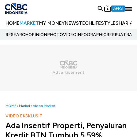
APPS
HOME
MARKET
MY MONEY
NEWS
TECH
LIFESTYLE
SHARIA
E
RESEARCH
OPINION
PHOTO
VIDEO
INFOGRAPHIC
BERBUATBAIK.
HOME
Market
Video Market
VIDEO EKSKLUSIF
Ada Insentif Properti, Penyaluran
Kredit BTN Tumbuh 5,59%