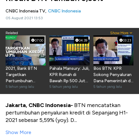
CNBC Indonesia TV,
CNBC Indonesia
05 August 2021 13:53
Related
Show More
07:00
04:39
03:23
2021, Bank BTN
Pahala Mansury: Juli,
Bos BTN: KPR
Targetkan
KPR Rumah di
Sokong Penyaluran
Pertumbuhan
Bawah Rp 500 Juta
Dana Pemerintah di
Kredit 7%
5 tahun yang lalu
Naik 25%
5 tahun yang lalu
BBTN
5 tahun yang lalu
Jakarta, CNBC Indonesia-
BTN mencatatkan
pertumbuhan penyaluran kredit di Sepanjang H1-
2021 sebesar 5,59% (yoy). D...
Show More