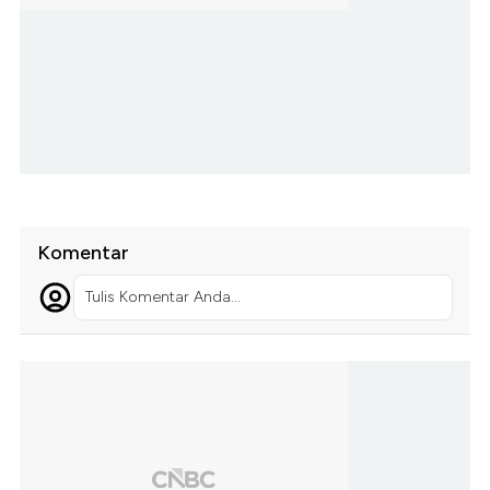
Komentar
Tulis Komentar Anda...