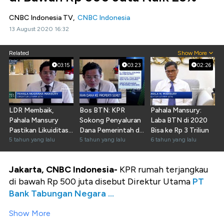
CNBC Indonesia TV,
CNBC Indonesia
13 August 2020 16:32
Related
Show More
03:15
03:23
02:26
LDR Membaik,
Bos BTN: KPR
Pahala Mansury:
Pahala Mansury
Sokong Penyaluran
Laba BTN di 2020
Pastikan Likuiditas
Dana Pemerintah di
Bisa ke Rp 3 Triliun
BBTN Aman
5 tahun yang lalu
BBTN
5 tahun yang lalu
6 tahun yang lalu
Jakarta, CNBC Indonesia-
KPR rumah terjangkau
di bawah Rp 500 juta disebut Direktur Utama
PT
Bank Tabungan Negara ...
Show More