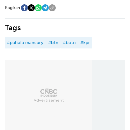
Bagikan:
Tags
#pahala mansury
#btn
#bbtn
#kpr