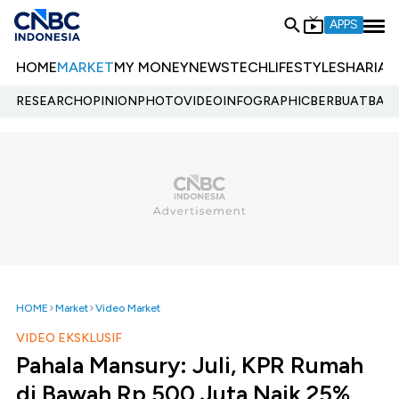
APPS
HOME
MARKET
MY MONEY
NEWS
TECH
LIFESTYLE
SHARIA
E
RESEARCH
OPINION
PHOTO
VIDEO
INFOGRAPHIC
BERBUATBAIK.
HOME
Market
Video Market
VIDEO EKSKLUSIF
Pahala Mansury: Juli, KPR Rumah
di Bawah Rp 500 Juta Naik 25%