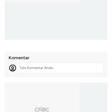
Komentar
Tulis Komentar Anda...