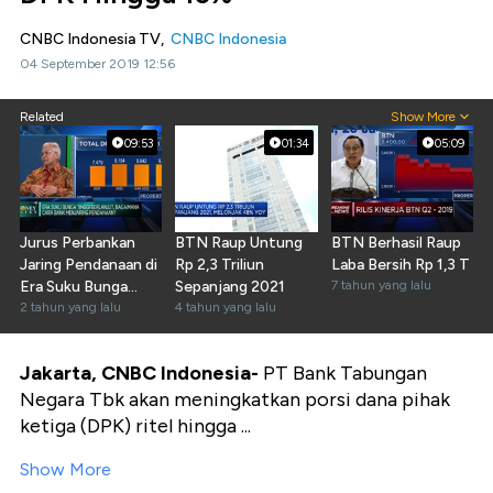
CNBC Indonesia TV,
CNBC Indonesia
04 September 2019 12:56
Related
Show More
09:53
01:34
05:09
Jurus Perbankan
BTN Raup Untung
BTN Berhasil Raup
Jaring Pendanaan di
Rp 2,3 Triliun
Laba Bersih Rp 1,3 T
Era Suku Bunga
Sepanjang 2021
7 tahun yang lalu
Tinggi
2 tahun yang lalu
4 tahun yang lalu
Jakarta, CNBC Indonesia-
PT
Bank Tabungan
Negara Tbk akan meningkatkan porsi dana pihak
ketiga (DPK) ritel hingga ...
Show More