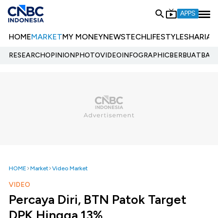
APPS
HOME
MARKET
MY MONEY
NEWS
TECH
LIFESTYLE
SHARIA
E
RESEARCH
OPINION
PHOTO
VIDEO
INFOGRAPHIC
BERBUATBAIK.
HOME
Market
Video Market
VIDEO
Percaya Diri, BTN Patok Target
DPK Hingga 13%