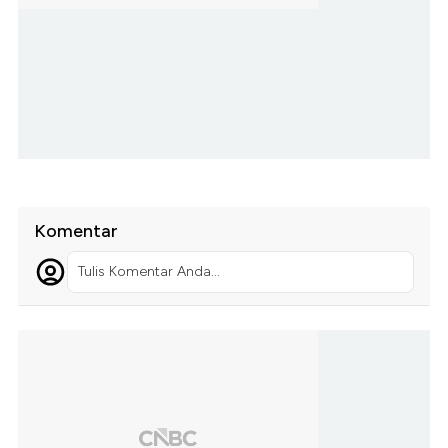
Komentar
Tulis Komentar Anda...