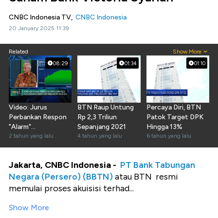
CNBC Indonesia TV,
CNBC Indonesia
20 January 2025 11:39
Related
Show More
08:29
01:34
01:10
Video: Jurus
BTN Raup Untung
Percaya Diri, BTN
Perbankan Respon
Rp 2,3 Triliun
Patok Target DPK
"Alarm"
Sepanjang 2021
Hingga 13%
Ketidakpastian
2 tahun yang lalu
4 tahun yang lalu
6 tahun yang lalu
Global
Jakarta, CNBC Indonesia -
PT Bank Tabungan
Negara (Persero) (BBTN)
atau BTN resmi
memulai proses akuisisi terhad...
Show More