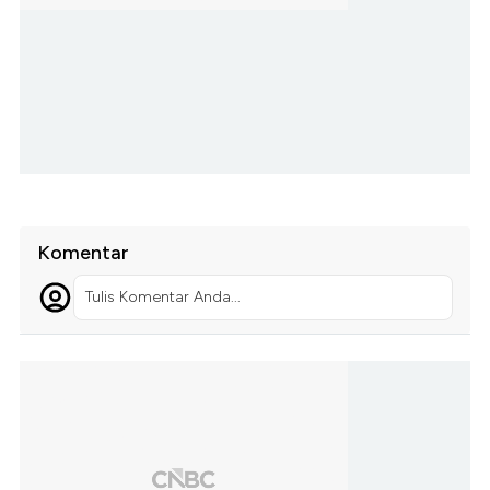
Komentar
Tulis Komentar Anda...