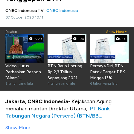
CNBC Indonesia TV,
CNBC Indonesia
07 October 2020 10:11
Related
Show More
08:29
01:34
01:10
Video: Jurus
BTN Raup Untung
Percaya Diri, BTN
Perbankan Respon
Rp 2,3 Triliun
Patok Target DPK
"Alarm"
Sepanjang 2021
Hingga 13%
Ketidakpastian
2 tahun yang lalu
4 tahun yang lalu
6 tahun yang lalu
Global
Jakarta, CNBC Indonesia-
Kejaksaan Agung
menahan mantan Direktur Utama,
PT Bank
Tabungan Negara (Persero) (BTN/BB...
Show More