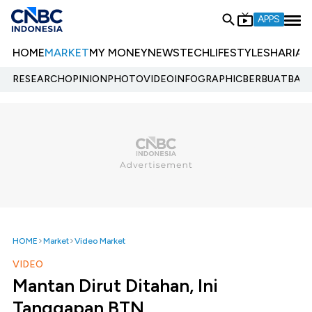
APPS
HOME
MARKET
MY MONEY
NEWS
TECH
LIFESTYLE
SHARIA
E
RESEARCH
OPINION
PHOTO
VIDEO
INFOGRAPHIC
BERBUATBAIK.
HOME
Market
Video Market
VIDEO
Mantan Dirut Ditahan, Ini
Tanggapan BTN