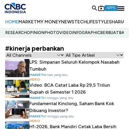
APPS
HOME
MARKET
MY MONEY
NEWS
TECH
LIFESTYLE
SHARIA
E
RESEARCH
OPINION
PHOTO
VIDEO
INFOGRAPHIC
BERBUATBAIK.
#kinerja perbankan
LPS: Simpanan Seluruh Kelompok Nasabah
Tumbuh
MARKET
6 hari yang lalu
VIDEO
Video: BCA Catat Laba Rp 29,5 Triliun
Rupiah di Semester 1 2026
MARKET
1 minggu yang lalu
Fundamental Kinclong, Saham Bank Kok
Dibuang Investor?
MARKET
2 minggu yang lalu
VIDEO
H1-2026, Bank Mandiri Cetak Laba Bersih