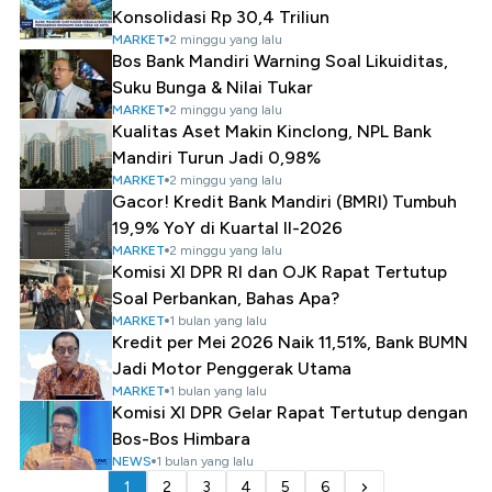
Konsolidasi Rp 30,4 Triliun
MARKET
2 minggu yang lalu
Bos Bank Mandiri Warning Soal Likuiditas,
Suku Bunga & Nilai Tukar
MARKET
2 minggu yang lalu
Kualitas Aset Makin Kinclong, NPL Bank
Mandiri Turun Jadi 0,98%
MARKET
2 minggu yang lalu
Gacor! Kredit Bank Mandiri (BMRI) Tumbuh
19,9% YoY di Kuartal II-2026
MARKET
2 minggu yang lalu
Komisi XI DPR RI dan OJK Rapat Tertutup
Soal Perbankan, Bahas Apa?
MARKET
1 bulan yang lalu
Kredit per Mei 2026 Naik 11,51%, Bank BUMN
Jadi Motor Penggerak Utama
MARKET
1 bulan yang lalu
Komisi XI DPR Gelar Rapat Tertutup dengan
Bos-Bos Himbara
NEWS
1 bulan yang lalu
1
2
3
4
5
6